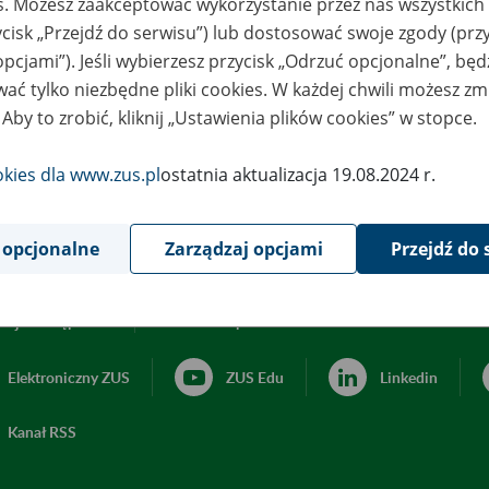
es. Możesz zaakceptować wykorzystanie przez nas wszystkich 
ycisk „Przejdź do serwisu”) lub dostosować swoje zgody (przy
opcjami”). Jeśli wybierzesz przycisk „Odrzuć opcjonalne”, bę
ać tylko niezbędne pliki cookies. W każdej chwili możesz zm
 Aby to zrobić, kliknij „Ustawienia plików cookies” w stopce.
okies dla www.zus.pl
ostatnia aktualizacja 19.08.2024 r.
 opcjonalne
Zarządzaj opcjami
Przejdź do 
acja dostępności
Ustawienia plików cookies
Elektroniczny ZUS
ZUS Edu
Linkedin
Kanał RSS