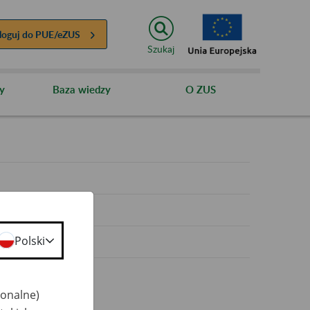
loguj do
PUE/eZUS
Szukaj
y
Baza wiedzy
O ZUS
y
Polski
jonalne)