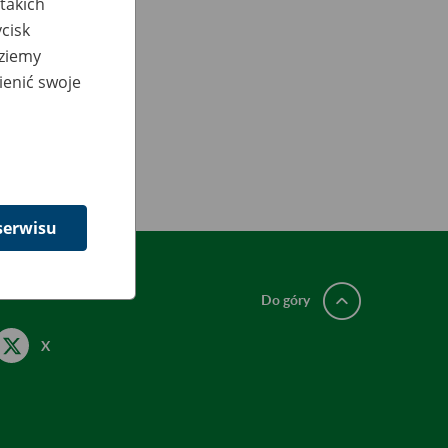
takich
cisk
dziemy
ienić swoje
serwisu
Do góry
X