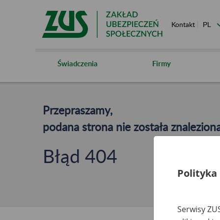
Kontakt
Świadczenia
Firmy
Przepraszamy,
podana strona nie została znaleziona
Błąd 404
Polityka
Serwisy ZUS