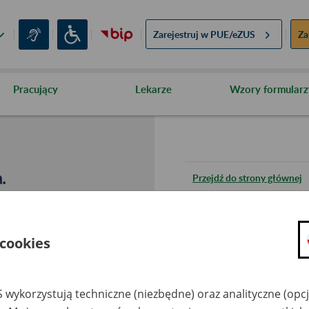
Zarejestruj w
PUE/eZUS
Za
Pracujący
Lekarze
Wzory formularz
.
Przejdź do strony głównej
Wróć do poprzedniej stron
 cookies
Przejdź do mapy serwisu
 wykorzystują techniczne (niezbędne) oraz analityczne (opc