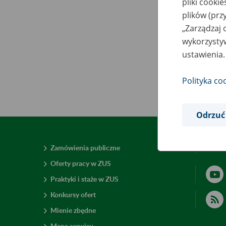
pliki cooki
plików (prz
„Zarządzaj 
wykorzystyw
ustawienia.
Polityka co
Odrzuć
Zamówienia publiczne
Deklar
Oferty pracy w ZUS
Praktyki i staże w ZUS
Konkursy ofert
Mienie zbędne
Mapa serwisu