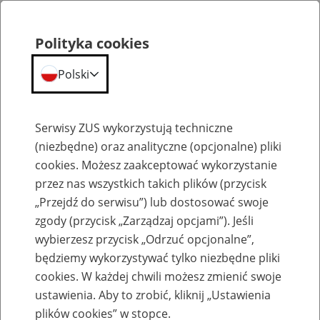
Polityka cookies
Polski
Menu
Szukaj
Serwisy ZUS wykorzystują techniczne
(niezbędne) oraz analityczne (opcjonalne) pliki
Przepraszamy,
cookies. Możesz zaakceptować wykorzystanie
podana strona nie została znaleziona.
przez nas wszystkich takich plików (przycisk
„Przejdź do serwisu”) lub dostosować swoje
Błąd 404
zgody (przycisk „Zarządzaj opcjami”). Jeśli
wybierzesz przycisk „Odrzuć opcjonalne”,
będziemy wykorzystywać tylko niezbędne pliki
cookies. W każdej chwili możesz zmienić swoje
ustawienia. Aby to zrobić, kliknij „Ustawienia
Przejdź do strony głównej
plików cookies” w stopce.