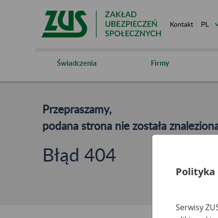
Kontakt
Świadczenia
Firmy
Przepraszamy,
podana strona nie została znaleziona
Błąd 404
Polityka
Serwisy ZUS