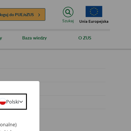
loguj do
PUE/eZUS
Szukaj
y
Baza wiedzy
O ZUS
y
Polski
jonalne)