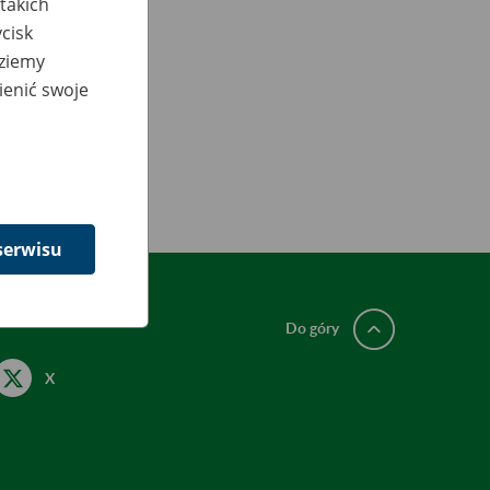
takich
cisk
dziemy
ienić swoje
serwisu
Do góry
X