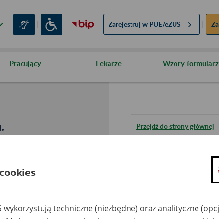
Zarejestruj w
PUE/eZUS
Za
Pracujący
Lekarze
Wzory formularz
.
Przejdź do strony głównej
Wróć do poprzedniej stron
 cookies
Przejdź do mapy serwisu
 wykorzystują techniczne (niezbędne) oraz analityczne (opc