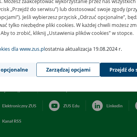
es. Możesz zaakceptować wykorzystanie przez nas wszystkich 
ycisk „Przejdź do serwisu”) lub dostosować swoje zgody (przy
opcjami”). Jeśli wybierzesz przycisk „Odrzuć opcjonalne”, bę
ać tylko niezbędne pliki cookies. W każdej chwili możesz zm
 Aby to zrobić, kliknij „Ustawienia plików cookies” w stopce.
okies dla www.zus.pl
ostatnia aktualizacja 19.08.2024 r.
 opcjonalne
Zarządzaj opcjami
Przejdź do 
acja dostępności
Ustawienia plików cookies
Elektroniczny ZUS
ZUS Edu
Linkedin
Kanał RSS