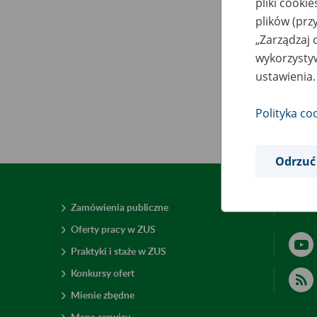
pliki cooki
plików (prz
„Zarządzaj 
wykorzystyw
ustawienia.
Polityka co
Odrzuć
Zamówienia publiczne
Deklar
Oferty pracy w ZUS
Praktyki i staże w ZUS
Konkursy ofert
Mienie zbędne
Mapa serwisu