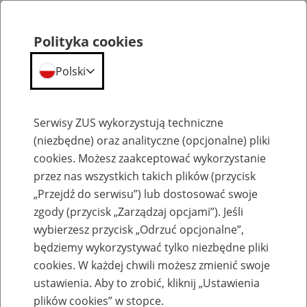
Polityka cookies
Polski
Menu
Szukaj
Serwisy ZUS wykorzystują techniczne
(niezbędne) oraz analityczne (opcjonalne) pliki
Przepraszamy,
cookies. Możesz zaakceptować wykorzystanie
podana strona nie została znaleziona.
przez nas wszystkich takich plików (przycisk
„Przejdź do serwisu”) lub dostosować swoje
Błąd 404
zgody (przycisk „Zarządzaj opcjami”). Jeśli
wybierzesz przycisk „Odrzuć opcjonalne”,
będziemy wykorzystywać tylko niezbędne pliki
cookies. W każdej chwili możesz zmienić swoje
ustawienia. Aby to zrobić, kliknij „Ustawienia
Przejdź do strony głównej
plików cookies” w stopce.