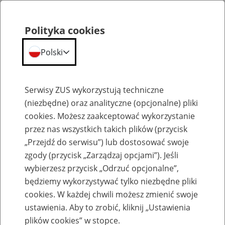
Polityka cookies
Polski
Menu
Szukaj
Serwisy ZUS wykorzystują techniczne
(niezbędne) oraz analityczne (opcjonalne) pliki
Przepraszamy,
cookies. Możesz zaakceptować wykorzystanie
podana strona nie została znaleziona.
przez nas wszystkich takich plików (przycisk
„Przejdź do serwisu”) lub dostosować swoje
Błąd 404
zgody (przycisk „Zarządzaj opcjami”). Jeśli
wybierzesz przycisk „Odrzuć opcjonalne”,
będziemy wykorzystywać tylko niezbędne pliki
cookies. W każdej chwili możesz zmienić swoje
ustawienia. Aby to zrobić, kliknij „Ustawienia
Przejdź do strony głównej
plików cookies” w stopce.