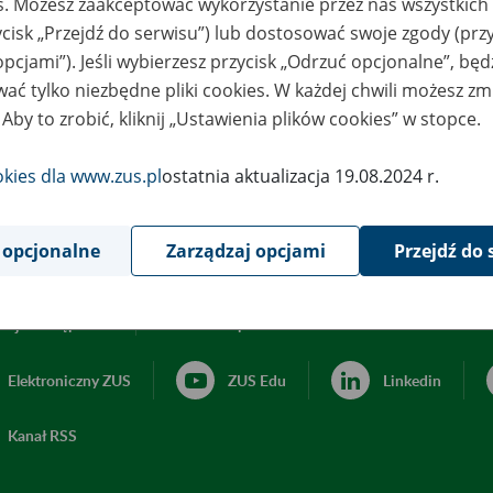
es. Możesz zaakceptować wykorzystanie przez nas wszystkich 
ycisk „Przejdź do serwisu”) lub dostosować swoje zgody (przy
opcjami”). Jeśli wybierzesz przycisk „Odrzuć opcjonalne”, bę
ać tylko niezbędne pliki cookies. W każdej chwili możesz zm
 Aby to zrobić, kliknij „Ustawienia plików cookies” w stopce.
okies dla www.zus.pl
ostatnia aktualizacja 19.08.2024 r.
 opcjonalne
Zarządzaj opcjami
Przejdź do 
acja dostępności
Ustawienia plików cookies
Elektroniczny ZUS
ZUS Edu
Linkedin
Kanał RSS