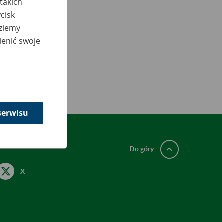
takich
cisk
dziemy
ienić swoje
serwisu
Do góry
X