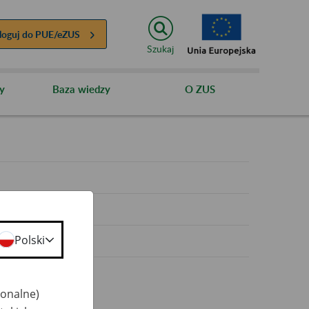
loguj do
PUE/eZUS
Szukaj
y
Baza wiedzy
O ZUS
y
Polski
jonalne)