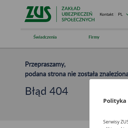
Kontakt
Świadczenia
Firmy
Przepraszamy,
podana strona nie została znaleziona
Błąd 404
Polityka
Serwisy ZUS