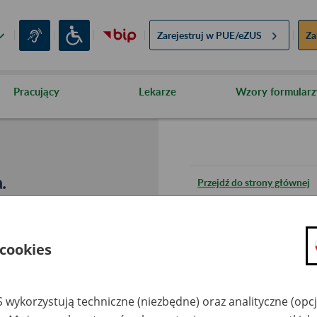
Zarejestruj w
PUE/eZUS
Za
Pracujący
Lekarze
Wzory formularz
.
Przejdź do strony głównej
Wróć do poprzedniej stron
 cookies
Przejdź do mapy serwisu
 wykorzystują techniczne (niezbędne) oraz analityczne (opc