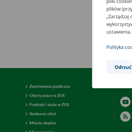
pliki cooki
plików (prz
„Zarządzaj 
wykorzystyw
ustawienia.
Polityka co
Odrzuć
Zamówienia publiczne
Deklar
Oferty pracy w ZUS
Praktyki i staże w ZUS
Konkursy ofert
Mienie zbędne
Mapa serwisu