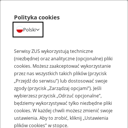
Polityka cookies
Polski
Menu
Szukaj
Serwisy ZUS wykorzystują techniczne
(niezbędne) oraz analityczne (opcjonalne) pliki
Przepraszamy,
cookies. Możesz zaakceptować wykorzystanie
podana strona nie została znaleziona.
przez nas wszystkich takich plików (przycisk
„Przejdź do serwisu”) lub dostosować swoje
Błąd 404
zgody (przycisk „Zarządzaj opcjami”). Jeśli
wybierzesz przycisk „Odrzuć opcjonalne”,
będziemy wykorzystywać tylko niezbędne pliki
cookies. W każdej chwili możesz zmienić swoje
ustawienia. Aby to zrobić, kliknij „Ustawienia
Przejdź do strony głównej
plików cookies” w stopce.