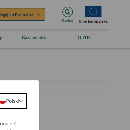
loguj do
PUE/eZUS
Szukaj
y
Baza wiedzy
O ZUS
y
Polski
jonalne)