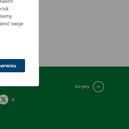
takich
cisk
dziemy
ienić swoje
serwisu
Do góry
X