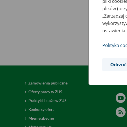
pliki cooki
plików (prz
„Zarządzaj 
wykorzystyw
ustawienia.
Polityka co
Odrzuć
Zamówienia publiczne
Deklar
Oferty pracy w ZUS
Praktyki i staże w ZUS
Konkursy ofert
Mienie zbędne
Mapa serwisu