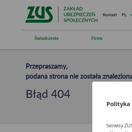
Kontakt
Świadczenia
Firmy
Przepraszamy,
podana strona nie została znaleziona
Błąd 404
Polityka
Serwisy ZUS