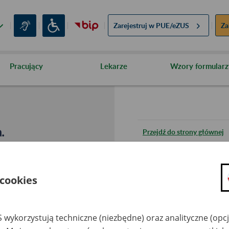
Zarejestruj w
PUE/eZUS
Za
Pracujący
Lekarze
Wzory formularz
.
Przejdź do strony głównej
Wróć do poprzedniej stron
 cookies
Przejdź do mapy serwisu
 wykorzystują techniczne (niezbędne) oraz analityczne (opc