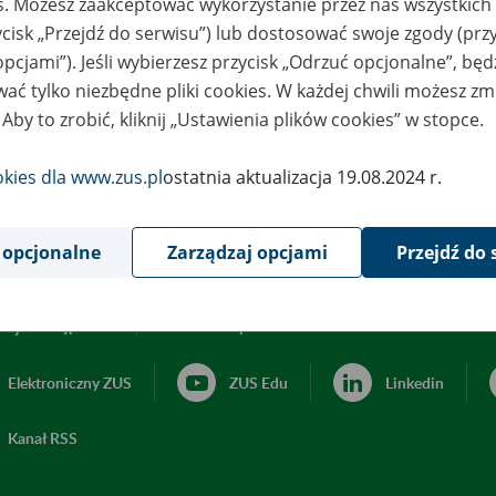
es. Możesz zaakceptować wykorzystanie przez nas wszystkich 
ycisk „Przejdź do serwisu”) lub dostosować swoje zgody (przy
opcjami”). Jeśli wybierzesz przycisk „Odrzuć opcjonalne”, bę
ać tylko niezbędne pliki cookies. W każdej chwili możesz zm
 Aby to zrobić, kliknij „Ustawienia plików cookies” w stopce.
okies dla www.zus.pl
ostatnia aktualizacja 19.08.2024 r.
 opcjonalne
Zarządzaj opcjami
Przejdź do 
acja dostępności
Ustawienia plików cookies
Elektroniczny ZUS
ZUS Edu
Linkedin
Kanał RSS