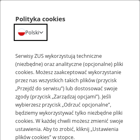
Polityka cookies
Polski
Menu
Szukaj
Serwisy ZUS wykorzystują techniczne
(niezbędne) oraz analityczne (opcjonalne) pliki
Przepraszamy,
cookies. Możesz zaakceptować wykorzystanie
podana strona nie została znaleziona.
przez nas wszystkich takich plików (przycisk
„Przejdź do serwisu”) lub dostosować swoje
Błąd 404
zgody (przycisk „Zarządzaj opcjami”). Jeśli
wybierzesz przycisk „Odrzuć opcjonalne”,
będziemy wykorzystywać tylko niezbędne pliki
cookies. W każdej chwili możesz zmienić swoje
ustawienia. Aby to zrobić, kliknij „Ustawienia
Przejdź do strony głównej
plików cookies” w stopce.