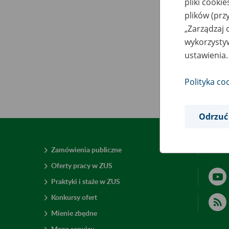
pliki cooki
plików (prz
„Zarządzaj 
wykorzystyw
ustawienia.
Polityka co
Odrzuć
Zamówienia publiczne
Deklar
Oferty pracy w ZUS
Praktyki i staże w ZUS
Konkursy ofert
Mienie zbędne
Mapa serwisu