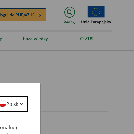
loguj do
PUE/eZUS
Szukaj
y
Baza wiedzy
O ZUS
y
Polski
jonalne)