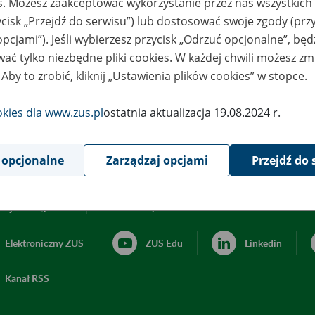
es. Możesz zaakceptować wykorzystanie przez nas wszystkich 
ycisk „Przejdź do serwisu”) lub dostosować swoje zgody (przy
opcjami”). Jeśli wybierzesz przycisk „Odrzuć opcjonalne”, bę
ać tylko niezbędne pliki cookies. W każdej chwili możesz zm
 Aby to zrobić, kliknij „Ustawienia plików cookies” w stopce.
okies dla www.zus.pl
ostatnia aktualizacja 19.08.2024 r.
 opcjonalne
Zarządzaj opcjami
Przejdź do 
acja dostępności
Ustawienia plików cookies
Elektroniczny ZUS
ZUS Edu
Linkedin
Kanał RSS