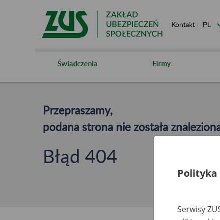
Kontakt
Świadczenia
Firmy
Przepraszamy,
podana strona nie została znaleziona
Błąd 404
Polityka
Serwisy ZUS