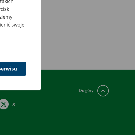
takich
cisk
dziemy
ienić swoje
serwisu
Do góry
X