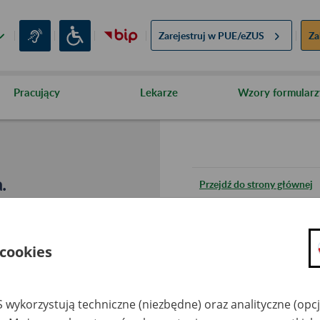
Zarejestruj w
PUE/eZUS
Za
Pracujący
Lekarze
Wzory formularz
.
Przejdź do strony głównej
Wróć do poprzedniej stron
 cookies
Przejdź do mapy serwisu
 wykorzystują techniczne (niezbędne) oraz analityczne (opc