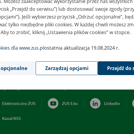
es. Możesz zaakceptować wykorzystanie przez nas wszystkich 
ycisk „Przejdź do serwisu”) lub dostosować swoje zgody (przy
opcjami”). Jeśli wybierzesz przycisk „Odrzuć opcjonalne”, bę
ać tylko niezbędne pliki cookies. W każdej chwili możesz zm
 Aby to zrobić, kliknij „Ustawienia plików cookies” w stopce.
okies dla www.zus.pl
ostatnia aktualizacja 19.08.2024 r.
 opcjonalne
Zarządzaj opcjami
Przejdź do 
acja dostępności
Ustawienia plików cookies
Elektroniczny ZUS
ZUS Edu
Linkedin
Kanał RSS