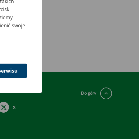
takich
cisk
dziemy
ienić swoje
serwisu
Do góry
X