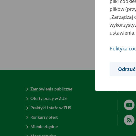
pliki cooki
plików (prz
„Zarządzaj 
wykorzystyw
ustawienia.
Polityka co
Odrzuć
Zamówienia publiczne
Deklar
Oferty pracy w ZUS
Praktyki i staże w ZUS
Konkursy ofert
Mienie zbędne
Mapa serwisu