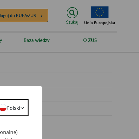
loguj do
PUE/eZUS
Szukaj
y
Baza wiedzy
O ZUS
y
Polski
jonalne)