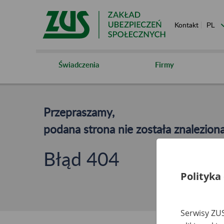
Kontakt
Świadczenia
Firmy
Przepraszamy,
podana strona nie została znaleziona
Błąd 404
Polityka
Serwisy ZUS