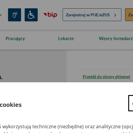
Zarejestruj w
PUE/eZUS
Za
Pracujący
Lekarze
Wzory formularz
.
Przejdź do strony głównej
Wróć do poprzedniej stron
 cookies
Przejdź do mapy serwisu
 wykorzystują techniczne (niezbędne) oraz analityczne (opc