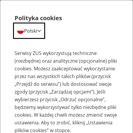
Polityka cookies
Polski
Menu
Szukaj
Serwisy ZUS wykorzystują techniczne
(niezbędne) oraz analityczne (opcjonalne) pliki
Przepraszamy,
cookies. Możesz zaakceptować wykorzystanie
podana strona nie została znaleziona.
przez nas wszystkich takich plików (przycisk
„Przejdź do serwisu”) lub dostosować swoje
Błąd 404
zgody (przycisk „Zarządzaj opcjami”). Jeśli
wybierzesz przycisk „Odrzuć opcjonalne”,
będziemy wykorzystywać tylko niezbędne pliki
cookies. W każdej chwili możesz zmienić swoje
ustawienia. Aby to zrobić, kliknij „Ustawienia
Przejdź do strony głównej
plików cookies” w stopce.