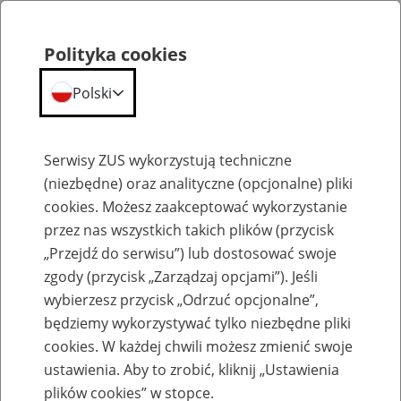
Polityka cookies
Polski
Menu
Szukaj
Serwisy ZUS wykorzystują techniczne
(niezbędne) oraz analityczne (opcjonalne) pliki
Przepraszamy,
cookies. Możesz zaakceptować wykorzystanie
podana strona nie została znaleziona.
przez nas wszystkich takich plików (przycisk
„Przejdź do serwisu”) lub dostosować swoje
Błąd 404
zgody (przycisk „Zarządzaj opcjami”). Jeśli
wybierzesz przycisk „Odrzuć opcjonalne”,
będziemy wykorzystywać tylko niezbędne pliki
cookies. W każdej chwili możesz zmienić swoje
ustawienia. Aby to zrobić, kliknij „Ustawienia
Przejdź do strony głównej
plików cookies” w stopce.