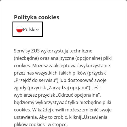
Polityka cookies
Polski
Menu
Szukaj
Serwisy ZUS wykorzystują techniczne
(niezbędne) oraz analityczne (opcjonalne) pliki
Przepraszamy,
cookies. Możesz zaakceptować wykorzystanie
podana strona nie została znaleziona.
przez nas wszystkich takich plików (przycisk
„Przejdź do serwisu”) lub dostosować swoje
Błąd 404
zgody (przycisk „Zarządzaj opcjami”). Jeśli
wybierzesz przycisk „Odrzuć opcjonalne”,
będziemy wykorzystywać tylko niezbędne pliki
cookies. W każdej chwili możesz zmienić swoje
ustawienia. Aby to zrobić, kliknij „Ustawienia
Przejdź do strony głównej
plików cookies” w stopce.