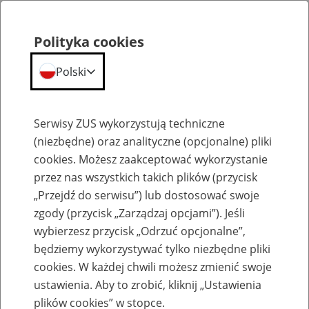
Polityka cookies
Polski
Menu
Szukaj
Serwisy ZUS wykorzystują techniczne
(niezbędne) oraz analityczne (opcjonalne) pliki
Przepraszamy,
cookies. Możesz zaakceptować wykorzystanie
podana strona nie została znaleziona.
przez nas wszystkich takich plików (przycisk
„Przejdź do serwisu”) lub dostosować swoje
Błąd 404
zgody (przycisk „Zarządzaj opcjami”). Jeśli
wybierzesz przycisk „Odrzuć opcjonalne”,
będziemy wykorzystywać tylko niezbędne pliki
cookies. W każdej chwili możesz zmienić swoje
ustawienia. Aby to zrobić, kliknij „Ustawienia
Przejdź do strony głównej
plików cookies” w stopce.