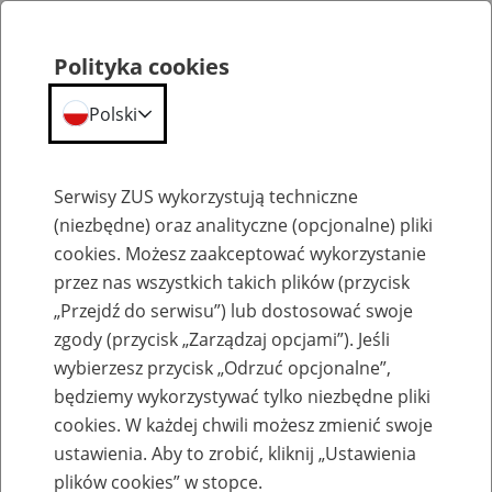
Polityka cookies
Polski
Menu
Szukaj
Serwisy ZUS wykorzystują techniczne
(niezbędne) oraz analityczne (opcjonalne) pliki
Przepraszamy,
cookies. Możesz zaakceptować wykorzystanie
podana strona nie została znaleziona.
przez nas wszystkich takich plików (przycisk
„Przejdź do serwisu”) lub dostosować swoje
Błąd 404
zgody (przycisk „Zarządzaj opcjami”). Jeśli
wybierzesz przycisk „Odrzuć opcjonalne”,
będziemy wykorzystywać tylko niezbędne pliki
cookies. W każdej chwili możesz zmienić swoje
ustawienia. Aby to zrobić, kliknij „Ustawienia
Przejdź do strony głównej
plików cookies” w stopce.