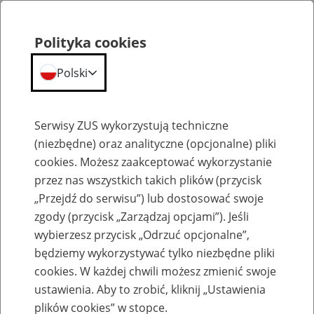
Polityka cookies
Polski
Menu
Szukaj
Serwisy ZUS wykorzystują techniczne
(niezbędne) oraz analityczne (opcjonalne) pliki
Przepraszamy,
cookies. Możesz zaakceptować wykorzystanie
podana strona nie została znaleziona.
przez nas wszystkich takich plików (przycisk
„Przejdź do serwisu”) lub dostosować swoje
Błąd 404
zgody (przycisk „Zarządzaj opcjami”). Jeśli
wybierzesz przycisk „Odrzuć opcjonalne”,
będziemy wykorzystywać tylko niezbędne pliki
cookies. W każdej chwili możesz zmienić swoje
ustawienia. Aby to zrobić, kliknij „Ustawienia
Przejdź do strony głównej
plików cookies” w stopce.