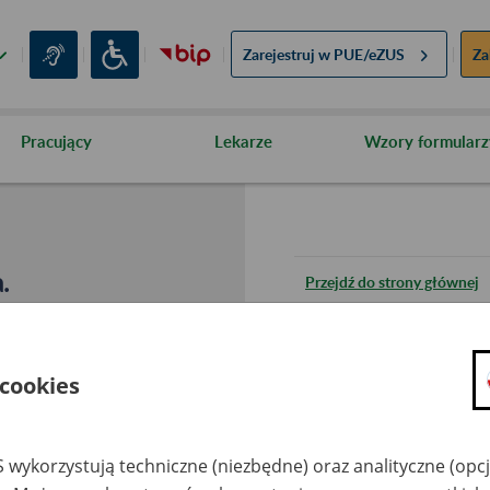
Zarejestruj w
PUE/eZUS
Za
Pracujący
Lekarze
Wzory formularz
.
Przejdź do strony głównej
Wróć do poprzedniej stron
 cookies
Przejdź do mapy serwisu
 wykorzystują techniczne (niezbędne) oraz analityczne (opc