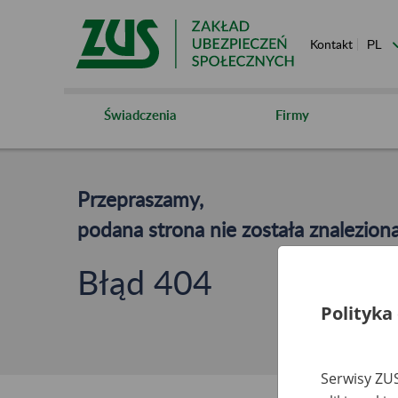
Kontakt
Świadczenia
Firmy
Przepraszamy,
podana strona nie została znaleziona
Błąd 404
Polityka
Serwisy ZUS