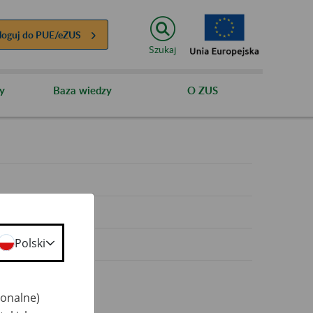
loguj do
PUE/eZUS
Szukaj
y
Baza wiedzy
O ZUS
y
Polski
jonalne)