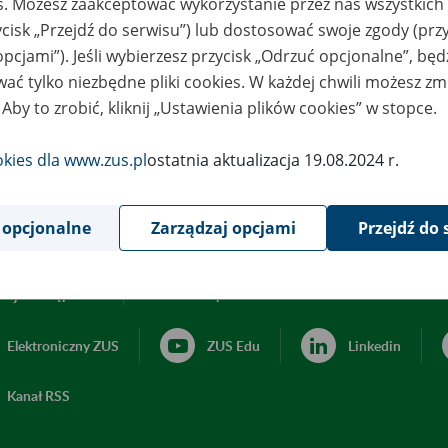
es. Możesz zaakceptować wykorzystanie przez nas wszystkich 
ycisk „Przejdź do serwisu”) lub dostosować swoje zgody (przy
opcjami”). Jeśli wybierzesz przycisk „Odrzuć opcjonalne”, bę
ać tylko niezbędne pliki cookies. W każdej chwili możesz zm
 Aby to zrobić, kliknij „Ustawienia plików cookies” w stopce.
okies dla www.zus.pl
ostatnia aktualizacja 19.08.2024 r.
 opcjonalne
Zarządzaj opcjami
Przejdź do 
acja dostępności
Ustawienia plików cookies
Elektroniczny ZUS
ZUS Edu
Linkedin
Kanał RSS