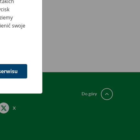
takich
cisk
dziemy
ienić swoje
serwisu
Do góry
X