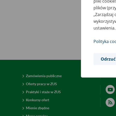
pliki cooki
plików (prz
„Zarządzaj 
wykorzystyw
ustawienia.
Polityka co
Odrzuć
Zamówienia publiczne
Deklar
Oferty pracy w ZUS
Praktyki i staże w ZUS
Konkursy ofert
Mienie zbędne
Mapa serwisu