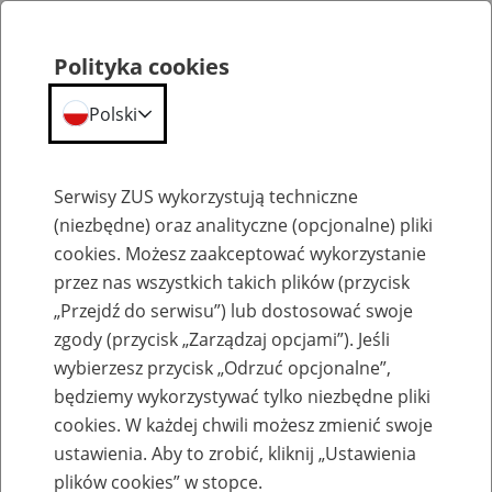
Polityka cookies
Polski
Menu
Szukaj
Serwisy ZUS wykorzystują techniczne
(niezbędne) oraz analityczne (opcjonalne) pliki
Przepraszamy,
cookies. Możesz zaakceptować wykorzystanie
podana strona nie została znaleziona.
przez nas wszystkich takich plików (przycisk
„Przejdź do serwisu”) lub dostosować swoje
Błąd 404
zgody (przycisk „Zarządzaj opcjami”). Jeśli
wybierzesz przycisk „Odrzuć opcjonalne”,
będziemy wykorzystywać tylko niezbędne pliki
cookies. W każdej chwili możesz zmienić swoje
ustawienia. Aby to zrobić, kliknij „Ustawienia
Przejdź do strony głównej
plików cookies” w stopce.