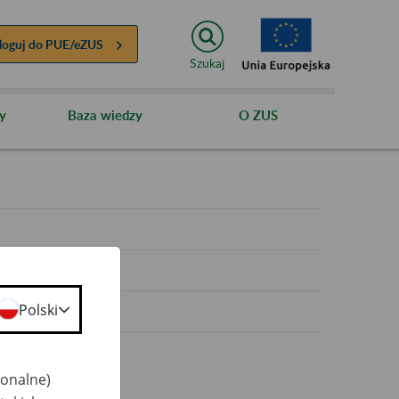
loguj do
PUE/eZUS
Szukaj
y
Baza wiedzy
O ZUS
y
Polski
jonalne)