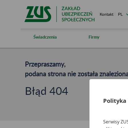
Kontakt
Świadczenia
Firmy
Przepraszamy,
podana strona nie została znaleziona
Błąd 404
Polityka
Serwisy ZUS