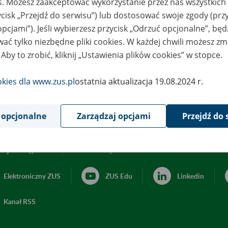
es. Możesz zaakceptować wykorzystanie przez nas wszystkich 
ycisk „Przejdź do serwisu”) lub dostosować swoje zgody (przy
opcjami”). Jeśli wybierzesz przycisk „Odrzuć opcjonalne”, bę
ać tylko niezbędne pliki cookies. W każdej chwili możesz zm
 Aby to zrobić, kliknij „Ustawienia plików cookies” w stopce.
okies dla www.zus.pl
ostatnia aktualizacja 19.08.2024 r.
 opcjonalne
Zarządzaj opcjami
Przejdź do 
acja dostępności
Ustawienia plików cookies
Elektroniczny ZUS
ZUS Edu
Linkedin
Kanał RSS