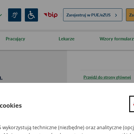
Zarejestruj w
PUE/eZUS
Za
Pracujący
Lekarze
Wzory formularz
.
Przejdź do strony głównej
Wróć do poprzedniej stron
 cookies
Przejdź do mapy serwisu
 wykorzystują techniczne (niezbędne) oraz analityczne (opc