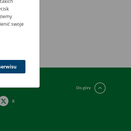
takich
cisk
dziemy
ienić swoje
serwisu
Do góry
X