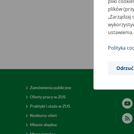
pliki cooki
plików (prz
„Zarządzaj 
wykorzystyw
ustawienia.
Polityka co
Odrzuć
Zamówienia publiczne
Deklar
Oferty pracy w ZUS
Praktyki i staże w ZUS
Konkursy ofert
Mienie zbędne
Mapa serwisu