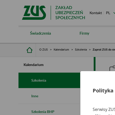
Kontakt
Świadczenia
Firmy
O ZUS
Kalendarium
Szkolenia
Zaproś ZUS do sie
Kalendarium
Szkolenia
Polityka
Z
Inne
s
Serwisy ZUS
Szkolenia BHP