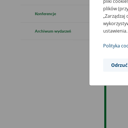
pliki cooki
Ro
plików (prz
Konferencje
„Zarządzaj 
Ob
wykorzystyw
ustawienia.
Archiwum wydarzeń
Op
Polityka co
Odrzuć