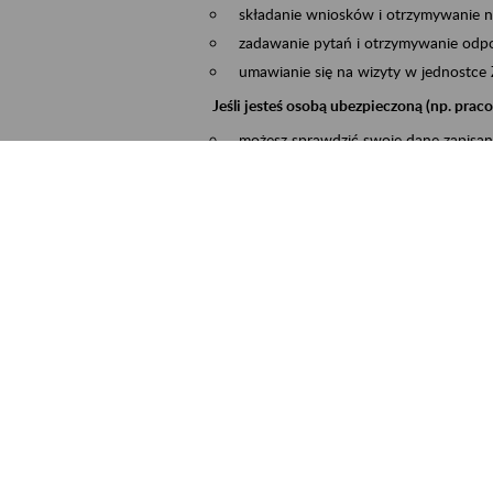
składanie wniosków i otrzymywanie n
zadawanie pytań i otrzymywanie odpo
umawianie się na wizyty w jednostce
Jeśli jesteś osobą ubezpieczoną (np. pra
możesz sprawdzić swoje dane zapisan
masz dostęp do informacji o stanie k
masz dostę do informacji o wystawion
Jeśli jesteś płatnikiem składek (np. przeds
możesz skorzystać z aplikacji ePłatnik
ubezpieczeń, wypełnisz i przekażesz
ZUS,
możesz złożyć wniosek o wydanie zaś
masz dostęp do zwolnień lekarskich 
Jeśli jesteś świadczeniobiorcą
masz dostęp m.in. do formularza PIT 
do formularza PIT 40A, czyli roczneg
możesz zarezerwować wizytę,