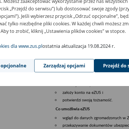
es. Możesz zaakceptować wykorzystanie przez nas wszystkich 
dzaj wydarzenia
Szkolenia
ycisk „Przejdź do serwisu”) lub dostosować swoje zgody (przy
opcjami”). Jeśli wybierzesz przycisk „Odrzuć opcjonalne”, bę
szar merytoryczny
obsługa klientów
ać tylko niezbędne pliki cookies. W każdej chwili możesz zm
 Aby to zrobić, kliknij „Ustawienia plików cookies” w stopce.
is wydarzenia
Platforma Usług Elektronicznych ZUS eZ
okies dla www.zus.pl
ostatnia aktualizacja 19.08.2024 r.
to narzędzie, które ułatwia dostęp do u
Jednym z jego najważniejszych elementów 
większość spraw przez Internet.
 opcjonalne
Zarządzaj opcjami
Przejdź do 
Kto może skorzystać z eZUS
Każdy klient, który:
ukończył 18 lat,
założy konto na eZUS i
potwierdzi swoją tożsamość.
Co umożliwia eZUS
wgląd do danych zgromadzonych w 
przekazywanie dokumentów ubezpiec