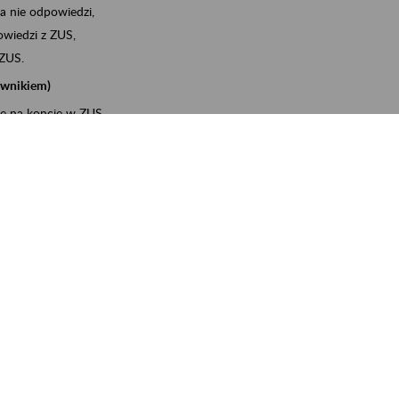
a nie odpowiedzi,
wiedzi z ZUS,
 ZUS.
cownikiem)
e na koncie w ZUS,
onta ubezpieczonego,
ych zwolnieniach lekarskich - e-ZLA
iębiorcą)
, za pomocą której m.in. zgłosisz pracownika do
 dokumenty rozliczeniowe z wykorzystaniem danych z bazy
wiadczenia o niezaleganiu i odebrać go na PUE/eZUS,
swoich pracowników - e-ZLA
11A, czyli informacji o dochodach uzyskanych od ZUS lub
o obliczenia podatku przez ZUS,