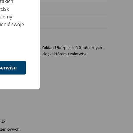
takich
cisk
dziemy
ienić swoje
US
sług świadczonych przez Zakład Ubezpieczeń Społecznych.
jest portal PUE/eZUS, dzięki któremu załatwisz
serwisu
ZUS,
zeniowych,