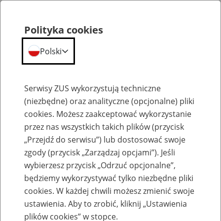
Polityka cookies
Polski
Menu
Szukaj
Serwisy ZUS wykorzystują techniczne
(niezbędne) oraz analityczne (opcjonalne) pliki
cookies. Możesz zaakceptować wykorzystanie
Szkolenia
przez nas wszystkich takich plików (przycisk
„Przejdź do serwisu”) lub dostosować swoje
zgody (przycisk „Zarządzaj opcjami”). Jeśli
wybierzesz przycisk „Odrzuć opcjonalne”,
będziemy wykorzystywać tylko niezbędne pliki
cookies. W każdej chwili możesz zmienić swoje
Zaproś ZUS do siebie - zakładanie profili
ustawienia. Aby to zrobić, kliknij „Ustawienia
eZUS w siedzibie Twojej firmy
plików cookies” w stopce.