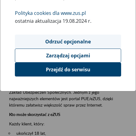
Polityka cookies dla www.zus.pl
Rodzaj wydarzenia
ostatnia aktualizacja 19.08.2024 r.
Szkolenia
Obszar merytoryczny
Odrzuć opcjonalne
obsługa klientów
Zarządzaj opcjami
Opis wydarzenia
Przejdź do serwisu
Platforma Usług Elektronicznych ZUS eZUS
to narzędzie, które ułatwia dostęp do usług świadczonych przez
Zakład Ubezpieczeń Społecznych. Jednym z jego
najważniejszych elementów jest portal PUE/eZUS, dzięki
któremu załatwisz większość spraw przez Internet.
Kto może skorzystać z eZUS
Każdy klient, który:
ukończył 18 lat,