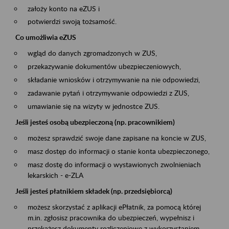
założy konto na eZUS i
potwierdzi swoją tożsamość.
Co umożliwia eZUS
wgląd do danych zgromadzonych w ZUS,
przekazywanie dokumentów ubezpieczeniowych,
składanie wniosków i otrzymywanie na nie odpowiedzi,
zadawanie pytań i otrzymywanie odpowiedzi z ZUS,
umawianie się na wizyty w jednostce ZUS.
Jeśli jesteś osobą ubezpieczoną (np. pracownikiem)
możesz sprawdzić swoje dane zapisane na koncie w ZUS,
masz dostęp do informacji o stanie konta ubezpieczonego,
masz dostę do informacji o wystawionych zwolnieniach
lekarskich - e-ZLA
Jeśli jesteś płatnikiem składek (np. przedsiębiorcą)
możesz skorzystać z aplikacji ePłatnik, za pomocą której
m.in. zgłosisz pracownika do ubezpieczeń, wypełnisz i
przekażesz dokumenty rozliczeniowe z wykorzystaniem