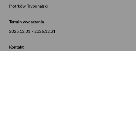
Piotrków Trybunalski
Termin wydarzenia
2025.12.31
-
2026.12.31
Kontakt
zgłoszenia przyjmujemy w godz. 8:00-15:00, pod numerem
telefonu 044 647 90 02
Zobacz także
Zaproś ZUS do siebie: Aktywni 50+