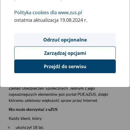
Polityka cookies dla www.zus.pl
Rodzaj wydarzenia
ostatnia aktualizacja 19.08.2024 r.
Szkolenia
Obszar merytoryczny
Odrzuć opcjonalne
obsługa klientów
Zarządzaj opcjami
Opis wydarzenia
Przejdź do serwisu
Platforma Usług Elektronicznych ZUS eZUS
to narzędzie, które ułatwia dostęp do usług świadczonych przez
Zakład Ubezpieczeń Społecznych. Jednym z jego
najważniejszych elementów jest portal PUE/eZUS, dzięki
któremu załatwisz większość spraw przez Internet.
Kto może skorzystać z eZUS
Każdy klient, który:
ukończył 18 lat,