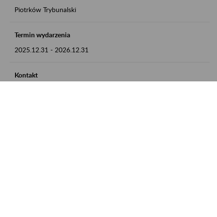
Piotrków Trybunalski
Termin wydarzenia
2025.12.31
-
2026.12.31
Kontakt
zgłoszenia przyjmujemy w godz. 8:00-15:00, pod numerem
telefonu 044 647 90 02
Zobacz także
Zaproś ZUS do siebie: Aktywni 50+