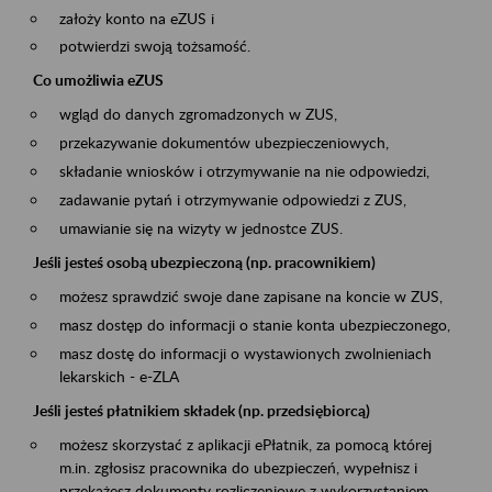
założy konto na eZUS i
potwierdzi swoją tożsamość.
Co umożliwia eZUS
wgląd do danych zgromadzonych w ZUS,
przekazywanie dokumentów ubezpieczeniowych,
składanie wniosków i otrzymywanie na nie odpowiedzi,
zadawanie pytań i otrzymywanie odpowiedzi z ZUS,
umawianie się na wizyty w jednostce ZUS.
Jeśli jesteś osobą ubezpieczoną (np. pracownikiem)
możesz sprawdzić swoje dane zapisane na koncie w ZUS,
masz dostęp do informacji o stanie konta ubezpieczonego,
masz dostę do informacji o wystawionych zwolnieniach
lekarskich - e-ZLA
Jeśli jesteś płatnikiem składek (np. przedsiębiorcą)
możesz skorzystać z aplikacji ePłatnik, za pomocą której
m.in. zgłosisz pracownika do ubezpieczeń, wypełnisz i
przekażesz dokumenty rozliczeniowe z wykorzystaniem