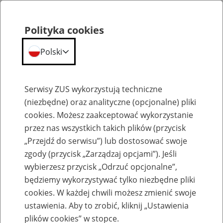
Polityka cookies
Polski
Menu
Szukaj
Serwisy ZUS wykorzystują techniczne
(niezbędne) oraz analityczne (opcjonalne) pliki
cookies. Możesz zaakceptować wykorzystanie
Szkolenia
przez nas wszystkich takich plików (przycisk
„Przejdź do serwisu”) lub dostosować swoje
zgody (przycisk „Zarządzaj opcjami”). Jeśli
wybierzesz przycisk „Odrzuć opcjonalne”,
będziemy wykorzystywać tylko niezbędne pliki
cookies. W każdej chwili możesz zmienić swoje
Zaproś ZUS do siebie - zakładanie profili
ustawienia. Aby to zrobić, kliknij „Ustawienia
eZUS w siedzibie Twojej firmy
plików cookies” w stopce.