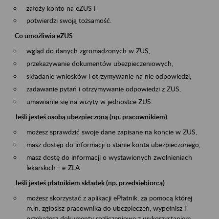
założy konto na eZUS i
potwierdzi swoją tożsamość.
Co umożliwia eZUS
wgląd do danych zgromadzonych w ZUS,
przekazywanie dokumentów ubezpieczeniowych,
składanie wniosków i otrzymywanie na nie odpowiedzi,
zadawanie pytań i otrzymywanie odpowiedzi z ZUS,
umawianie się na wizyty w jednostce ZUS.
Jeśli jesteś osobą ubezpieczoną (np. pracownikiem)
możesz sprawdzić swoje dane zapisane na koncie w ZUS,
masz dostęp do informacji o stanie konta ubezpieczonego,
masz dostę do informacji o wystawionych zwolnieniach
lekarskich - e-ZLA
Jeśli jesteś płatnikiem składek (np. przedsiębiorcą)
możesz skorzystać z aplikacji ePłatnik, za pomocą której
m.in. zgłosisz pracownika do ubezpieczeń, wypełnisz i
przekażesz dokumenty rozliczeniowe z wykorzystaniem