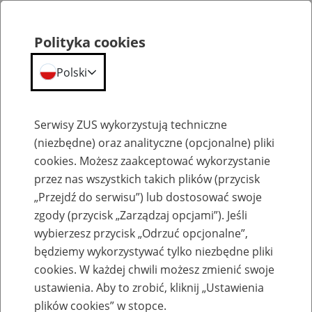
Polityka cookies
Polski
Menu
Szukaj
Serwisy ZUS wykorzystują techniczne
(niezbędne) oraz analityczne (opcjonalne) pliki
cookies. Możesz zaakceptować wykorzystanie
Szkolenia
przez nas wszystkich takich plików (przycisk
„Przejdź do serwisu”) lub dostosować swoje
zgody (przycisk „Zarządzaj opcjami”). Jeśli
wybierzesz przycisk „Odrzuć opcjonalne”,
będziemy wykorzystywać tylko niezbędne pliki
cookies. W każdej chwili możesz zmienić swoje
Zaproś ZUS do siebie - zakładanie profili
ustawienia. Aby to zrobić, kliknij „Ustawienia
eZUS w siedzibie Twojej firmy
plików cookies” w stopce.