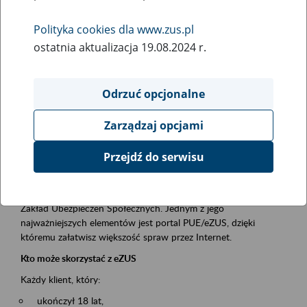
Polityka cookies dla www.zus.pl
Rodzaj wydarzenia
ostatnia aktualizacja 19.08.2024 r.
Szkolenia
Obszar merytoryczny
Odrzuć opcjonalne
obsługa klientów
Zarządzaj opcjami
Opis wydarzenia
Przejdź do serwisu
Platforma Usług Elektronicznych ZUS eZUS
to narzędzie, które ułatwia dostęp do usług świadczonych przez
Zakład Ubezpieczeń Społecznych. Jednym z jego
najważniejszych elementów jest portal PUE/eZUS, dzięki
któremu załatwisz większość spraw przez Internet.
Kto może skorzystać z eZUS
Każdy klient, który:
ukończył 18 lat,