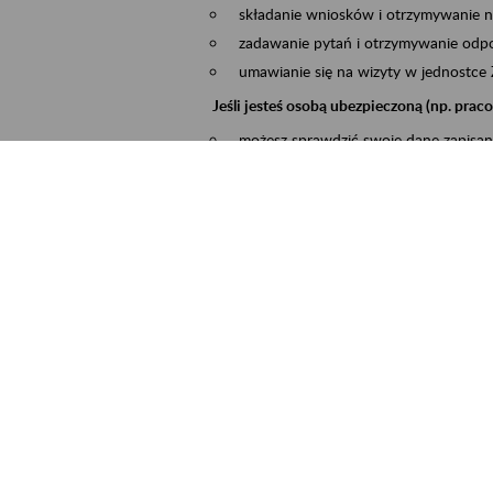
składanie wniosków i otrzymywanie n
zadawanie pytań i otrzymywanie odpo
umawianie się na wizyty w jednostce
Jeśli jesteś osobą ubezpieczoną (np. pra
możesz sprawdzić swoje dane zapisan
masz dostęp do informacji o stanie k
masz dostę do informacji o wystawion
Jeśli jesteś płatnikiem składek (np. przeds
możesz skorzystać z aplikacji ePłatnik
ubezpieczeń, wypełnisz i przekażesz
ZUS,
możesz złożyć wniosek o wydanie zaś
masz dostęp do zwolnień lekarskich 
Jeśli jesteś świadczeniobiorcą
masz dostęp m.in. do formularza PIT 
do formularza PIT 40A, czyli roczneg
możesz zarezerwować wizytę,