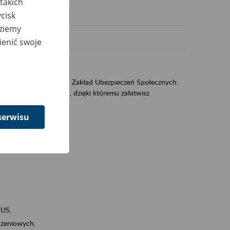
takich
cisk
dziemy
ienić swoje
US
sług świadczonych przez Zakład Ubezpieczeń Społecznych.
jest portal PUE/eZUS, dzięki któremu załatwisz
serwisu
ZUS,
zeniowych,