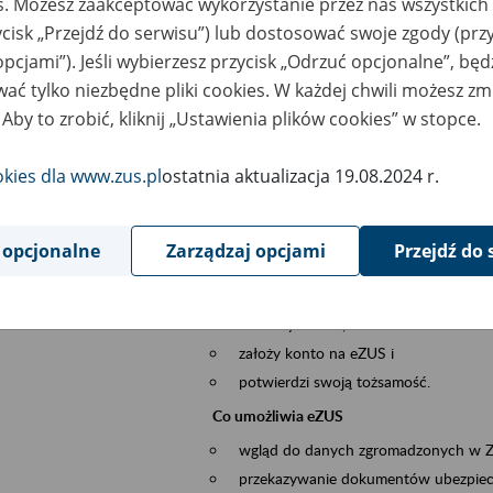
es. Możesz zaakceptować wykorzystanie przez nas wszystkich 
dzaj wydarzenia
Szkolenia
ycisk „Przejdź do serwisu”) lub dostosować swoje zgody (przy
opcjami”). Jeśli wybierzesz przycisk „Odrzuć opcjonalne”, bę
szar merytoryczny
obsługa klientów
ać tylko niezbędne pliki cookies. W każdej chwili możesz zm
 Aby to zrobić, kliknij „Ustawienia plików cookies” w stopce.
is wydarzenia
Platforma Usług Elektronicznych ZUS eZ
okies dla www.zus.pl
ostatnia aktualizacja 19.08.2024 r.
to narzędzie, które ułatwia dostęp do u
Jednym z jego najważniejszych elementów 
większość spraw przez Internet.
 opcjonalne
Zarządzaj opcjami
Przejdź do 
Kto może skorzystać z eZUS
Każdy klient, który:
ukończył 18 lat,
założy konto na eZUS i
potwierdzi swoją tożsamość.
Co umożliwia eZUS
wgląd do danych zgromadzonych w 
przekazywanie dokumentów ubezpiec