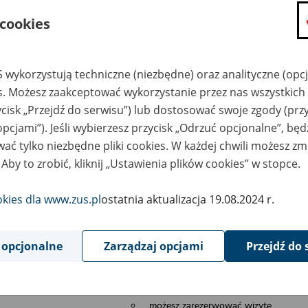
składanie wniosków i otrzymywanie n
 cookies
zadawanie pytań i otrzymywanie odpo
umawianie się na wizyty w jednostce
Jeśli jesteś osobą ubezpieczoną (np. pra
 wykorzystują techniczne (niezbędne) oraz analityczne (opc
możesz sprawdzić swoje dane zapisan
es. Możesz zaakceptować wykorzystanie przez nas wszystkich 
masz dostęp do informacji o stanie k
ycisk „Przejdź do serwisu”) lub dostosować swoje zgody (przy
masz dostę do informacji o wystawion
opcjami”). Jeśli wybierzesz przycisk „Odrzuć opcjonalne”, bę
Jeśli jesteś płatnikiem składek (np. przeds
ać tylko niezbędne pliki cookies. W każdej chwili możesz zm
 Aby to zrobić, kliknij „Ustawienia plików cookies” w stopce.
możesz skorzystać z aplikacji ePłatnik
ubezpieczeń, wypełnisz i przekażesz
ZUS,
okies dla www.zus.pl
ostatnia aktualizacja 19.08.2024 r.
możesz złożyć wniosek o wydanie zaś
masz dostęp do zwolnień lekarskich 
 opcjonalne
Zarządzaj opcjami
Przejdź do 
Jeśli jesteś świadczeniobiorcą
masz dostęp m.in. do formularza PIT 
do formularza PIT 40A, czyli roczneg
możesz zarezerwować wizytę,