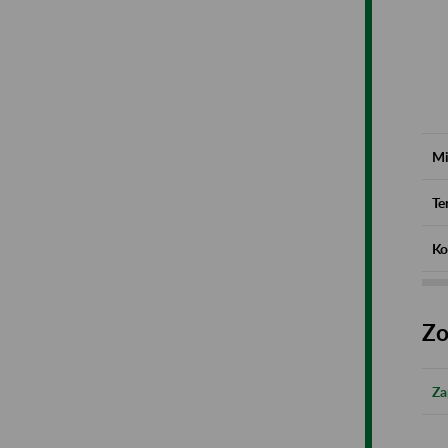
Mi
Te
Ko
Zo
Za