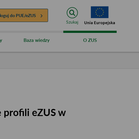
loguj do
PUE/eZUS
Szukaj
y
Baza wiedzy
O ZUS
 profili eZUS w