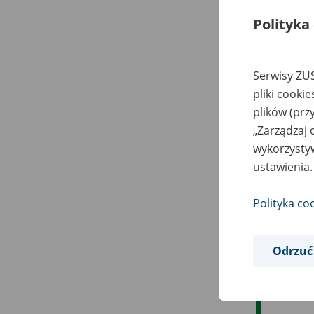
Polityka
Serwisy ZUS
pliki cooki
plików (prz
„Zarządzaj 
wykorzystyw
ustawienia.
Polityka co
Odrzuć