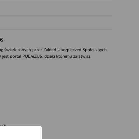
US
sług świadczonych przez Zakład Ubezpieczeń Społecznych.
jest portal PUE/eZUS, dzięki któremu załatwisz
ZUS,
zeniowych,