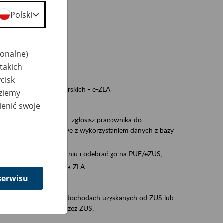
a nie odpowiedzi,
Polski
wiedzi z ZUS,
 ZUS.
cownikiem)
jonalne)
e na koncie w ZUS,
takich
onta ubezpieczonego,
cisk
ych zwolnieniach lekarskich - e-ZLA
dziemy
iębiorcą)
ienić swoje
, za pomocą której m.in. zgłosisz pracownika do
 dokumenty rozliczeniowe z wykorzystaniem danych z bazy
wiadczenia o niezaleganiu i odebrać go na PUE/eZUS,
swoich pracowników - e-ZLA
serwisu
11A, czyli informacji o dochodach uzyskanych od ZUS lub
o obliczenia podatku przez ZUS,