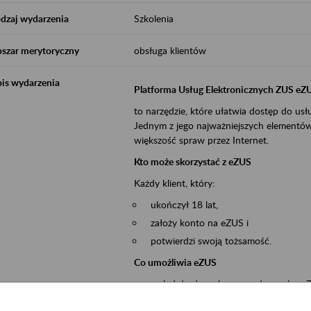
dzaj wydarzenia
Szkolenia
szar merytoryczny
obsługa klientów
is wydarzenia
Platforma Usług Elektronicznych ZUS eZ
to narzędzie, które ułatwia dostęp do u
Jednym z jego najważniejszych elementów 
większość spraw przez Internet.
Kto może skorzystać z eZUS
Każdy klient, który:
ukończył 18 lat,
założy konto na eZUS i
potwierdzi swoją tożsamość.
Co umożliwia eZUS
wgląd do danych zgromadzonych w 
przekazywanie dokumentów ubezpiec