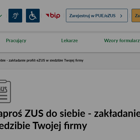
Zarejestruj w
PUE/eZUS
Za
Pracujący
Lekarze
Wzory formularz
bie - zakładanie profili eZUS w siedzibie Twojej firmy
aproś ZUS do siebie - zakładanie
iedzibie Twojej firmy