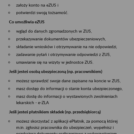
założy konto na eZUS i
potwierdzi swoją tożsamość.
Co umożliwia eZUS
wgląd do danych zgromadzonych w ZUS,
przekazywanie dokumentów ubezpieczeniowych,
składanie wniosków i otrzymywanie na nie odpowiedzi,
zadawanie pytań i otrzymywanie odpowiedzi z ZUS,
umawianie się na wizyty w jednostce ZUS.
Jeśli jesteś osobą ubezpieczoną (np. pracownikiem)
możesz sprawdzić swoje dane zapisane na koncie w ZUS,
masz dostęp do informacji o stanie konta ubezpieczonego,
masz dostę do informacji o wystawionych zwolnieniach
lekarskich - e-ZLA
Jeśli jesteś płatnikiem składek (np. przedsiębiorcą)
możesz skorzystać z aplikacji ePłatnik, za pomocą której
m.in. zgłosisz pracownika do ubezpieczeń, wypełnisz i
przekażesz dokumenty rozliczeniowe z wykorzystaniem