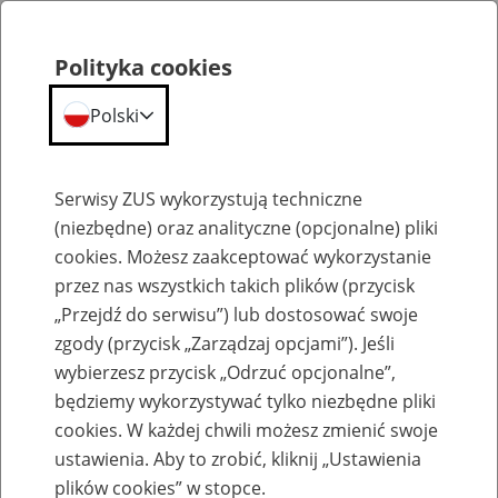
Polityka cookies
Polski
Menu
Szukaj
Serwisy ZUS wykorzystują techniczne
(niezbędne) oraz analityczne (opcjonalne) pliki
cookies. Możesz zaakceptować wykorzystanie
Szkolenia
przez nas wszystkich takich plików (przycisk
„Przejdź do serwisu”) lub dostosować swoje
zgody (przycisk „Zarządzaj opcjami”). Jeśli
wybierzesz przycisk „Odrzuć opcjonalne”,
będziemy wykorzystywać tylko niezbędne pliki
cookies. W każdej chwili możesz zmienić swoje
Zaproś ZUS do siebie - zakładanie profili
ustawienia. Aby to zrobić, kliknij „Ustawienia
eZUS w siedzibie Twojej firmy
plików cookies” w stopce.