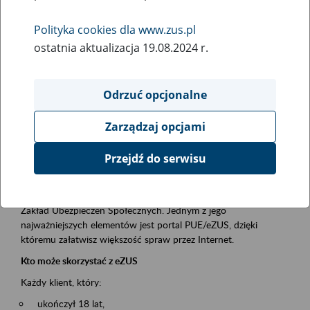
Polityka cookies dla www.zus.pl
Rodzaj wydarzenia
ostatnia aktualizacja 19.08.2024 r.
Szkolenia
Obszar merytoryczny
Odrzuć opcjonalne
obsługa klientów
Zarządzaj opcjami
Opis wydarzenia
Przejdź do serwisu
Platforma Usług Elektronicznych ZUS eZUS
to narzędzie, które ułatwia dostęp do usług świadczonych przez
Zakład Ubezpieczeń Społecznych. Jednym z jego
najważniejszych elementów jest portal PUE/eZUS, dzięki
któremu załatwisz większość spraw przez Internet.
Kto może skorzystać z eZUS
Każdy klient, który:
ukończył 18 lat,