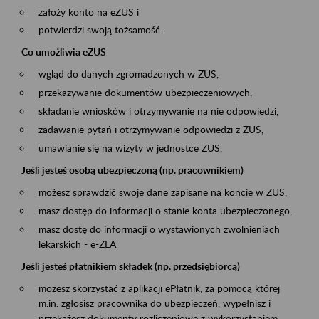
założy konto na eZUS i
potwierdzi swoją tożsamość.
Co umożliwia eZUS
wgląd do danych zgromadzonych w ZUS,
przekazywanie dokumentów ubezpieczeniowych,
składanie wniosków i otrzymywanie na nie odpowiedzi,
zadawanie pytań i otrzymywanie odpowiedzi z ZUS,
umawianie się na wizyty w jednostce ZUS.
Jeśli jesteś osobą ubezpieczoną (np. pracownikiem)
możesz sprawdzić swoje dane zapisane na koncie w ZUS,
masz dostęp do informacji o stanie konta ubezpieczonego,
masz dostę do informacji o wystawionych zwolnieniach
lekarskich - e-ZLA
Jeśli jesteś płatnikiem składek (np. przedsiębiorcą)
możesz skorzystać z aplikacji ePłatnik, za pomocą której
m.in. zgłosisz pracownika do ubezpieczeń, wypełnisz i
przekażesz dokumenty rozliczeniowe z wykorzystaniem