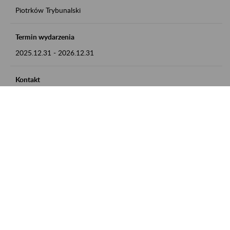
Piotrków Trybunalski
Termin wydarzenia
2025.12.31
-
2026.12.31
Kontakt
zgłoszenia przyjmujemy w godz. 8:00-15:00, pod numerem
telefonu 044 647 90 02
Zobacz także
Zaproś ZUS do siebie: Aktywni 50+