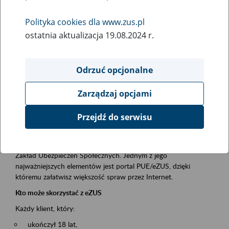
Polityka cookies dla www.zus.pl
Rodzaj wydarzenia
ostatnia aktualizacja 19.08.2024 r.
Szkolenia
Obszar merytoryczny
Odrzuć opcjonalne
obsługa klientów
Zarządzaj opcjami
Opis wydarzenia
Przejdź do serwisu
Platforma Usług Elektronicznych ZUS eZUS
to narzędzie, które ułatwia dostęp do usług świadczonych przez
Zakład Ubezpieczeń Społecznych. Jednym z jego
najważniejszych elementów jest portal PUE/eZUS, dzięki
któremu załatwisz większość spraw przez Internet.
Kto może skorzystać z eZUS
Każdy klient, który:
ukończył 18 lat,