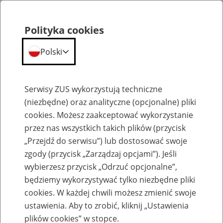
Polityka cookies
Polski
Menu
Szukaj
Serwisy ZUS wykorzystują techniczne
(niezbędne) oraz analityczne (opcjonalne) pliki
cookies. Możesz zaakceptować wykorzystanie
Szkolenia
przez nas wszystkich takich plików (przycisk
„Przejdź do serwisu”) lub dostosować swoje
zgody (przycisk „Zarządzaj opcjami”). Jeśli
wybierzesz przycisk „Odrzuć opcjonalne”,
będziemy wykorzystywać tylko niezbędne pliki
cookies. W każdej chwili możesz zmienić swoje
Zaproś ZUS do siebie - zakładanie profili
ustawienia. Aby to zrobić, kliknij „Ustawienia
eZUS w siedzibie Twojej firmy
plików cookies” w stopce.