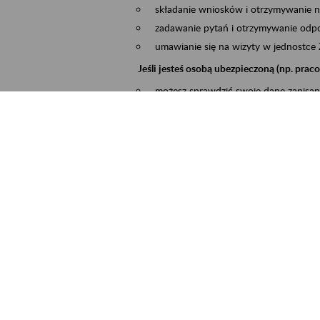
składanie wniosków i otrzymywanie n
zadawanie pytań i otrzymywanie odpo
umawianie się na wizyty w jednostce
Jeśli jesteś osobą ubezpieczoną (np. pra
możesz sprawdzić swoje dane zapisan
masz dostęp do informacji o stanie k
masz dostę do informacji o wystawion
Jeśli jesteś płatnikiem składek (np. przeds
możesz skorzystać z aplikacji ePłatnik
ubezpieczeń, wypełnisz i przekażesz
ZUS,
możesz złożyć wniosek o wydanie zaś
masz dostęp do zwolnień lekarskich 
Jeśli jesteś świadczeniobiorcą
masz dostęp m.in. do formularza PIT 
do formularza PIT 40A, czyli roczneg
możesz zarezerwować wizytę,