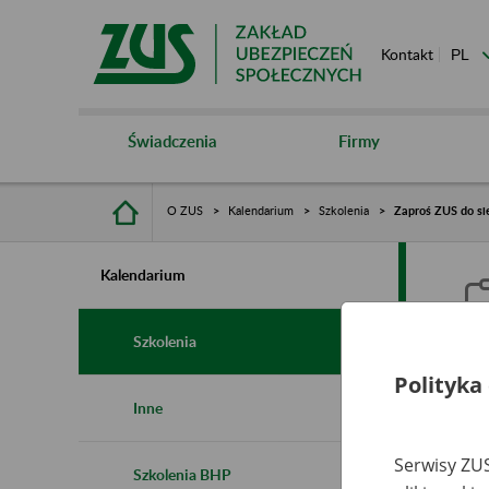
Kontakt
Świadczenia
Firmy
O ZUS
Kalendarium
Szkolenia
Zaproś ZUS do sie
Kalendarium
Szkolenia
Polityka
Z
Inne
s
Serwisy ZUS
Szkolenia BHP