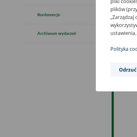
pliki cooki
Ro
plików (prz
Konferencje
„Zarządzaj 
Ob
wykorzystyw
ustawienia.
Archiwum wydarzeń
Op
Polityka co
Odrzuć