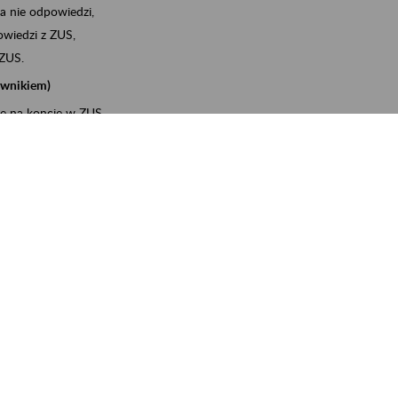
a nie odpowiedzi,
wiedzi z ZUS,
 ZUS.
cownikiem)
e na koncie w ZUS,
onta ubezpieczonego,
ych zwolnieniach lekarskich - e-ZLA
iębiorcą)
, za pomocą której m.in. zgłosisz pracownika do
 dokumenty rozliczeniowe z wykorzystaniem danych z bazy
wiadczenia o niezaleganiu i odebrać go na PUE/eZUS,
swoich pracowników - e-ZLA
11A, czyli informacji o dochodach uzyskanych od ZUS lub
o obliczenia podatku przez ZUS,