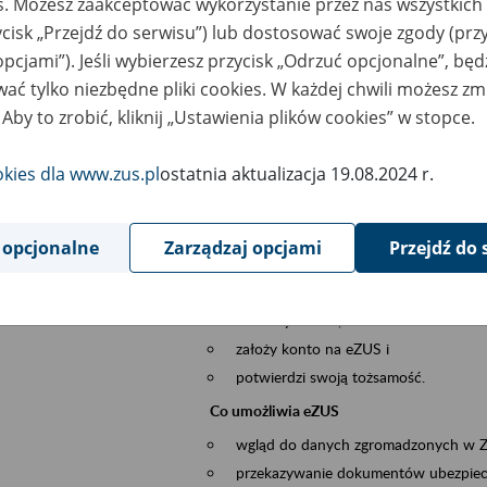
es. Możesz zaakceptować wykorzystanie przez nas wszystkich 
dzaj wydarzenia
Szkolenia
ycisk „Przejdź do serwisu”) lub dostosować swoje zgody (przy
opcjami”). Jeśli wybierzesz przycisk „Odrzuć opcjonalne”, bę
szar merytoryczny
obsługa klientów
ać tylko niezbędne pliki cookies. W każdej chwili możesz zm
 Aby to zrobić, kliknij „Ustawienia plików cookies” w stopce.
is wydarzenia
Platforma Usług Elektronicznych ZUS eZ
okies dla www.zus.pl
ostatnia aktualizacja 19.08.2024 r.
to narzędzie, które ułatwia dostęp do u
Jednym z jego najważniejszych elementów 
większość spraw przez Internet.
 opcjonalne
Zarządzaj opcjami
Przejdź do 
Kto może skorzystać z eZUS
Każdy klient, który:
ukończył 18 lat,
założy konto na eZUS i
potwierdzi swoją tożsamość.
Co umożliwia eZUS
wgląd do danych zgromadzonych w 
przekazywanie dokumentów ubezpiec