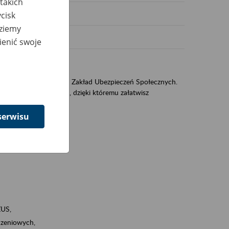
takich
cisk
dziemy
ienić swoje
US
sług świadczonych przez Zakład Ubezpieczeń Społecznych.
jest portal PUE/eZUS, dzięki któremu załatwisz
serwisu
ZUS,
zeniowych,