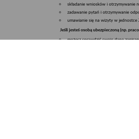
składanie wniosków i otrzymywanie n
zadawanie pytań i otrzymywanie odpo
umawianie się na wizyty w jednostce
Jeśli jesteś osobą ubezpieczoną (np. pra
możesz sprawdzić swoje dane zapisan
masz dostęp do informacji o stanie k
masz dostę do informacji o wystawion
Jeśli jesteś płatnikiem składek (np. przeds
możesz skorzystać z aplikacji ePłatnik
ubezpieczeń, wypełnisz i przekażesz
ZUS,
możesz złożyć wniosek o wydanie zaś
masz dostęp do zwolnień lekarskich 
Jeśli jesteś świadczeniobiorcą
masz dostęp m.in. do formularza PIT 
do formularza PIT 40A, czyli roczneg
możesz zarezerwować wizytę,