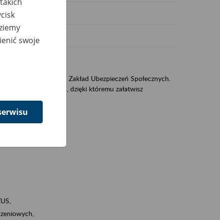
takich
cisk
dziemy
ienić swoje
US
sług świadczonych przez Zakład Ubezpieczeń Społecznych.
jest portal PUE/eZUS, dzięki któremu załatwisz
serwisu
ZUS,
zeniowych,