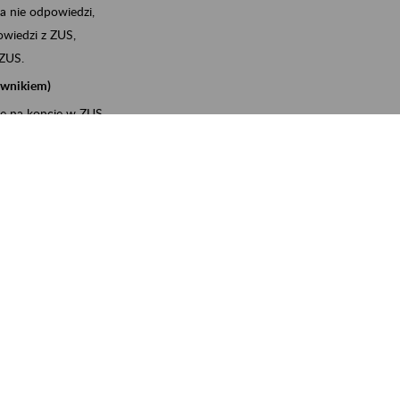
a nie odpowiedzi,
wiedzi z ZUS,
 ZUS.
cownikiem)
e na koncie w ZUS,
onta ubezpieczonego,
ych zwolnieniach lekarskich - e-ZLA
iębiorcą)
, za pomocą której m.in. zgłosisz pracownika do
 dokumenty rozliczeniowe z wykorzystaniem danych z bazy
wiadczenia o niezaleganiu i odebrać go na PUE/eZUS,
swoich pracowników - e-ZLA
11A, czyli informacji o dochodach uzyskanych od ZUS lub
o obliczenia podatku przez ZUS,