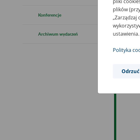
pliki cooki
Ro
plików (prz
Konferencje
„Zarządzaj 
Ob
wykorzystyw
ustawienia.
Archiwum wydarzeń
Op
Polityka co
Odrzuć