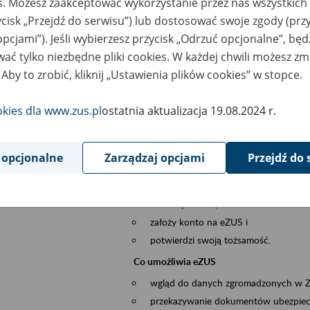
es. Możesz zaakceptować wykorzystanie przez nas wszystkich 
dzaj wydarzenia
Szkolenia
ycisk „Przejdź do serwisu”) lub dostosować swoje zgody (przy
opcjami”). Jeśli wybierzesz przycisk „Odrzuć opcjonalne”, bę
szar merytoryczny
obsługa klientów
ać tylko niezbędne pliki cookies. W każdej chwili możesz zm
 Aby to zrobić, kliknij „Ustawienia plików cookies” w stopce.
is wydarzenia
Platforma Usług Elektronicznych ZUS eZ
okies dla www.zus.pl
ostatnia aktualizacja 19.08.2024 r.
to narzędzie, które ułatwia dostęp do u
Jednym z jego najważniejszych elementów 
większość spraw przez Internet.
 opcjonalne
Zarządzaj opcjami
Przejdź do 
Kto może skorzystać z eZUS
Każdy klient, który:
ukończył 18 lat,
założy konto na eZUS i
potwierdzi swoją tożsamość.
Co umożliwia eZUS
wgląd do danych zgromadzonych w 
przekazywanie dokumentów ubezpiec