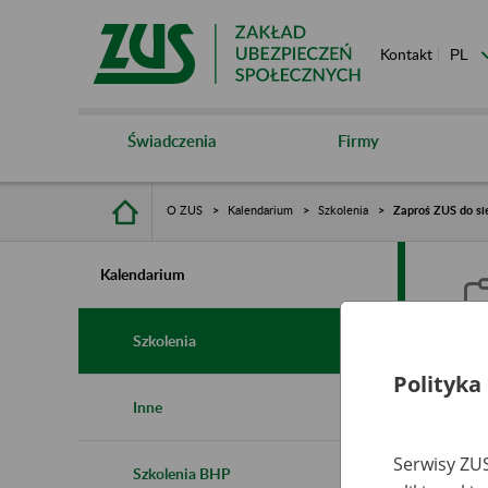
Kontakt
Świadczenia
Firmy
O ZUS
Kalendarium
Szkolenia
Zaproś ZUS do sie
Kalendarium
Szkolenia
Polityka
Z
Inne
s
Serwisy ZUS
Szkolenia BHP