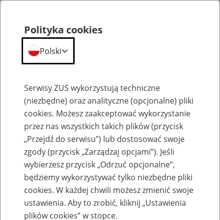
Polityka cookies
Polski
Menu
Szukaj
Serwisy ZUS wykorzystują techniczne
(niezbędne) oraz analityczne (opcjonalne) pliki
cookies. Możesz zaakceptować wykorzystanie
Szkolenia
przez nas wszystkich takich plików (przycisk
„Przejdź do serwisu”) lub dostosować swoje
zgody (przycisk „Zarządzaj opcjami”). Jeśli
wybierzesz przycisk „Odrzuć opcjonalne”,
będziemy wykorzystywać tylko niezbędne pliki
cookies. W każdej chwili możesz zmienić swoje
Zaproś ZUS do siebie - zakładanie profili
ustawienia. Aby to zrobić, kliknij „Ustawienia
eZUS w siedzibie Twojej firmy
plików cookies” w stopce.