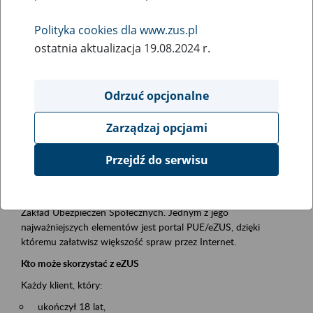
Polityka cookies dla www.zus.pl
Rodzaj wydarzenia
ostatnia aktualizacja 19.08.2024 r.
Szkolenia
Obszar merytoryczny
Odrzuć opcjonalne
obsługa klientów
Zarządzaj opcjami
Opis wydarzenia
Przejdź do serwisu
Platforma Usług Elektronicznych ZUS eZUS
to narzędzie, które ułatwia dostęp do usług świadczonych przez
Zakład Ubezpieczeń Społecznych. Jednym z jego
najważniejszych elementów jest portal PUE/eZUS, dzięki
któremu załatwisz większość spraw przez Internet.
Kto może skorzystać z eZUS
Każdy klient, który:
ukończył 18 lat,