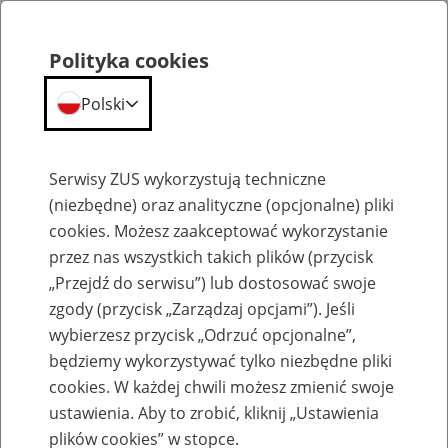
Polityka cookies
Polski
Menu
Szukaj
Serwisy ZUS wykorzystują techniczne
(niezbędne) oraz analityczne (opcjonalne) pliki
cookies. Możesz zaakceptować wykorzystanie
Szkolenia
przez nas wszystkich takich plików (przycisk
„Przejdź do serwisu”) lub dostosować swoje
zgody (przycisk „Zarządzaj opcjami”). Jeśli
wybierzesz przycisk „Odrzuć opcjonalne”,
będziemy wykorzystywać tylko niezbędne pliki
cookies. W każdej chwili możesz zmienić swoje
Zaproś ZUS do siebie - zakładanie profili
ustawienia. Aby to zrobić, kliknij „Ustawienia
eZUS w siedzibie Twojej firmy
plików cookies” w stopce.