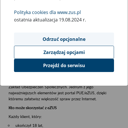
Polityka cookies dla www.zus.pl
Rodzaj wydarzenia
ostatnia aktualizacja 19.08.2024 r.
Szkolenia
Obszar merytoryczny
Odrzuć opcjonalne
obsługa klientów
Zarządzaj opcjami
Opis wydarzenia
Przejdź do serwisu
Platforma Usług Elektronicznych ZUS eZUS
to narzędzie, które ułatwia dostęp do usług świadczonych przez
Zakład Ubezpieczeń Społecznych. Jednym z jego
najważniejszych elementów jest portal PUE/eZUS, dzięki
któremu załatwisz większość spraw przez Internet.
Kto może skorzystać z eZUS
Każdy klient, który:
ukończył 18 lat,