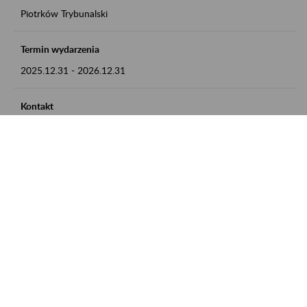
Piotrków Trybunalski
Termin wydarzenia
2025.12.31
-
2026.12.31
Kontakt
zgłoszenia przyjmujemy w godz. 8:00-15:00, pod numerem
telefonu 044 647 90 02
Zobacz także
Zaproś ZUS do siebie: Aktywni 50+