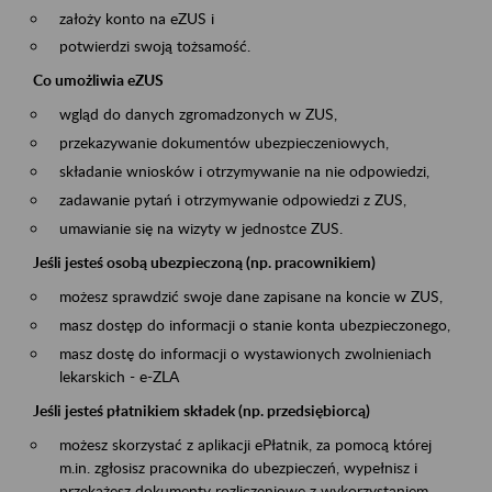
założy konto na eZUS i
potwierdzi swoją tożsamość.
Co umożliwia eZUS
wgląd do danych zgromadzonych w ZUS,
przekazywanie dokumentów ubezpieczeniowych,
składanie wniosków i otrzymywanie na nie odpowiedzi,
zadawanie pytań i otrzymywanie odpowiedzi z ZUS,
umawianie się na wizyty w jednostce ZUS.
Jeśli jesteś osobą ubezpieczoną (np. pracownikiem)
możesz sprawdzić swoje dane zapisane na koncie w ZUS,
masz dostęp do informacji o stanie konta ubezpieczonego,
masz dostę do informacji o wystawionych zwolnieniach
lekarskich - e-ZLA
Jeśli jesteś płatnikiem składek (np. przedsiębiorcą)
możesz skorzystać z aplikacji ePłatnik, za pomocą której
m.in. zgłosisz pracownika do ubezpieczeń, wypełnisz i
przekażesz dokumenty rozliczeniowe z wykorzystaniem