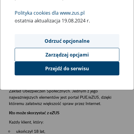
Polityka cookies dla www.zus.pl
Rodzaj wydarzenia
ostatnia aktualizacja 19.08.2024 r.
Szkolenia
Obszar merytoryczny
Odrzuć opcjonalne
obsługa klientów
Zarządzaj opcjami
Opis wydarzenia
Przejdź do serwisu
Platforma Usług Elektronicznych ZUS eZUS
to narzędzie, które ułatwia dostęp do usług świadczonych przez
Zakład Ubezpieczeń Społecznych. Jednym z jego
najważniejszych elementów jest portal PUE/eZUS, dzięki
któremu załatwisz większość spraw przez Internet.
Kto może skorzystać z eZUS
Każdy klient, który:
ukończył 18 lat,