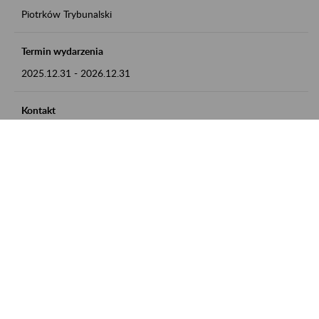
Piotrków Trybunalski
Termin wydarzenia
2025.12.31
-
2026.12.31
Kontakt
zgłoszenia przyjmujemy w godz. 8:00-15:00, pod numerem
telefonu 044 647 90 02
Zobacz także
Zaproś ZUS do siebie: Aktywni 50+