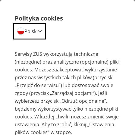
Polityka cookies
Polski
Menu
Szukaj
Serwisy ZUS wykorzystują techniczne
(niezbędne) oraz analityczne (opcjonalne) pliki
cookies. Możesz zaakceptować wykorzystanie
Szkolenia
przez nas wszystkich takich plików (przycisk
„Przejdź do serwisu”) lub dostosować swoje
zgody (przycisk „Zarządzaj opcjami”). Jeśli
wybierzesz przycisk „Odrzuć opcjonalne”,
będziemy wykorzystywać tylko niezbędne pliki
cookies. W każdej chwili możesz zmienić swoje
Zaproś ZUS do siebie - zakładanie profili
ustawienia. Aby to zrobić, kliknij „Ustawienia
eZUS w siedzibie Twojej firmy
plików cookies” w stopce.