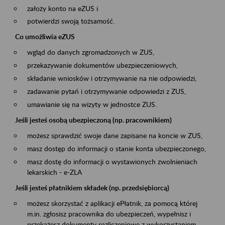
założy konto na eZUS i
potwierdzi swoją tożsamość.
Co umożliwia eZUS
wgląd do danych zgromadzonych w ZUS,
przekazywanie dokumentów ubezpieczeniowych,
składanie wniosków i otrzymywanie na nie odpowiedzi,
zadawanie pytań i otrzymywanie odpowiedzi z ZUS,
umawianie się na wizyty w jednostce ZUS.
Jeśli jesteś osobą ubezpieczoną (np. pracownikiem)
możesz sprawdzić swoje dane zapisane na koncie w ZUS,
masz dostęp do informacji o stanie konta ubezpieczonego,
masz dostę do informacji o wystawionych zwolnieniach
lekarskich - e-ZLA
Jeśli jesteś płatnikiem składek (np. przedsiębiorcą)
możesz skorzystać z aplikacji ePłatnik, za pomocą której
m.in. zgłosisz pracownika do ubezpieczeń, wypełnisz i
przekażesz dokumenty rozliczeniowe z wykorzystaniem