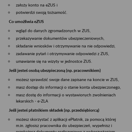
założy konto na eZUS i
potwierdzi swoją tożsamość.
Co umożliwia eZUS
wgląd do danych zgromadzonych w ZUS,
przekazywanie dokumentów ubezpieczeniowych,
składanie wniosków i otrzymywanie na nie odpowiedzi,
zadawanie pytań i otrzymywanie odpowiedzi z ZUS,
umawianie się na wizyty w jednostce ZUS.
Jeśli jesteś osobą ubezpieczoną (np. pracownikiem)
możesz sprawdzić swoje dane zapisane na koncie w ZUS,
masz dostęp do informacji o stanie konta ubezpieczonego,
masz dostę do informacji o wystawionych zwolnieniach
lekarskich - e-ZLA
Jeśli jesteś płatnikiem składek (np. przedsiębiorcą)
możesz skorzystać z aplikacji ePłatnik, za pomocą której
m.in. zgłosisz pracownika do ubezpieczeń, wypełnisz i
przekażesz dokumenty rozliczeniowe z wykorzystaniem