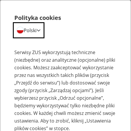
Polityka cookies
Polski
Menu
Szukaj
Serwisy ZUS wykorzystują techniczne
(niezbędne) oraz analityczne (opcjonalne) pliki
cookies. Możesz zaakceptować wykorzystanie
Szkolenia
przez nas wszystkich takich plików (przycisk
„Przejdź do serwisu”) lub dostosować swoje
zgody (przycisk „Zarządzaj opcjami”). Jeśli
wybierzesz przycisk „Odrzuć opcjonalne”,
będziemy wykorzystywać tylko niezbędne pliki
cookies. W każdej chwili możesz zmienić swoje
Zaproś ZUS do siebie - zakładanie profili
ustawienia. Aby to zrobić, kliknij „Ustawienia
eZUS w siedzibie Twojej firmy
plików cookies” w stopce.