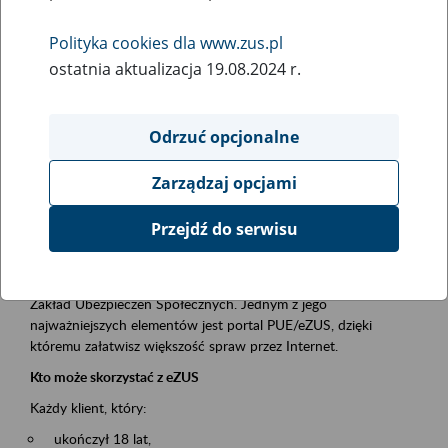
Polityka cookies dla www.zus.pl
Rodzaj wydarzenia
ostatnia aktualizacja 19.08.2024 r.
Szkolenia
Obszar merytoryczny
Odrzuć opcjonalne
obsługa klientów
Zarządzaj opcjami
Opis wydarzenia
Przejdź do serwisu
Platforma Usług Elektronicznych ZUS eZUS
to narzędzie, które ułatwia dostęp do usług świadczonych przez
Zakład Ubezpieczeń Społecznych. Jednym z jego
najważniejszych elementów jest portal PUE/eZUS, dzięki
któremu załatwisz większość spraw przez Internet.
Kto może skorzystać z eZUS
Każdy klient, który:
ukończył 18 lat,