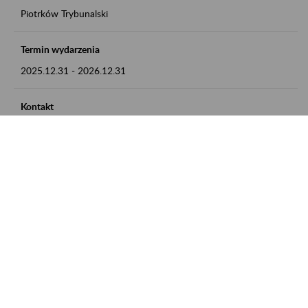
Piotrków Trybunalski
Termin wydarzenia
2025.12.31
-
2026.12.31
Kontakt
zgłoszenia przyjmujemy w godz. 8:00-15:00, pod numerem
telefonu 044 647 90 02
Zobacz także
Zaproś ZUS do siebie: Aktywni 50+