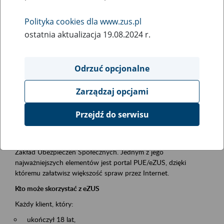
Polityka cookies dla www.zus.pl
Rodzaj wydarzenia
ostatnia aktualizacja 19.08.2024 r.
Szkolenia
Obszar merytoryczny
Odrzuć opcjonalne
obsługa klientów
Zarządzaj opcjami
Opis wydarzenia
Przejdź do serwisu
Platforma Usług Elektronicznych ZUS eZUS
to narzędzie, które ułatwia dostęp do usług świadczonych przez
Zakład Ubezpieczeń Społecznych. Jednym z jego
najważniejszych elementów jest portal PUE/eZUS, dzięki
któremu załatwisz większość spraw przez Internet.
Kto może skorzystać z eZUS
Każdy klient, który:
ukończył 18 lat,