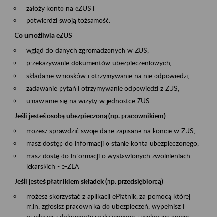
założy konto na eZUS i
potwierdzi swoją tożsamość.
Co umożliwia eZUS
wgląd do danych zgromadzonych w ZUS,
przekazywanie dokumentów ubezpieczeniowych,
składanie wniosków i otrzymywanie na nie odpowiedzi,
zadawanie pytań i otrzymywanie odpowiedzi z ZUS,
umawianie się na wizyty w jednostce ZUS.
Jeśli jesteś osobą ubezpieczoną (np. pracownikiem)
możesz sprawdzić swoje dane zapisane na koncie w ZUS,
masz dostęp do informacji o stanie konta ubezpieczonego,
masz dostę do informacji o wystawionych zwolnieniach
lekarskich - e-ZLA
Jeśli jesteś płatnikiem składek (np. przedsiębiorcą)
możesz skorzystać z aplikacji ePłatnik, za pomocą której
m.in. zgłosisz pracownika do ubezpieczeń, wypełnisz i
przekażesz dokumenty rozliczeniowe z wykorzystaniem