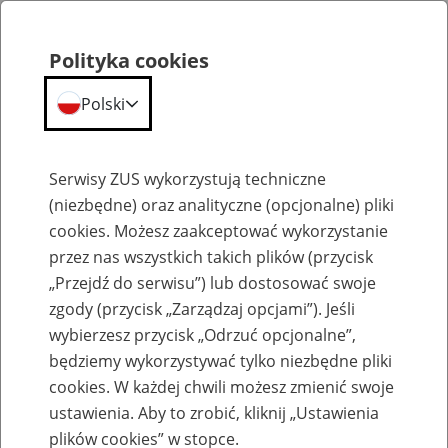
Polityka cookies
Polski
Menu
Szukaj
Serwisy ZUS wykorzystują techniczne
(niezbędne) oraz analityczne (opcjonalne) pliki
cookies. Możesz zaakceptować wykorzystanie
Szkolenia
przez nas wszystkich takich plików (przycisk
„Przejdź do serwisu”) lub dostosować swoje
zgody (przycisk „Zarządzaj opcjami”). Jeśli
wybierzesz przycisk „Odrzuć opcjonalne”,
będziemy wykorzystywać tylko niezbędne pliki
cookies. W każdej chwili możesz zmienić swoje
Zaproś ZUS do siebie - zakładanie profili
ustawienia. Aby to zrobić, kliknij „Ustawienia
eZUS w siedzibie Twojej firmy
plików cookies” w stopce.