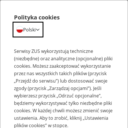
Polityka cookies
Polski
Menu
Szukaj
Serwisy ZUS wykorzystują techniczne
(niezbędne) oraz analityczne (opcjonalne) pliki
cookies. Możesz zaakceptować wykorzystanie
Szkolenia
przez nas wszystkich takich plików (przycisk
„Przejdź do serwisu”) lub dostosować swoje
zgody (przycisk „Zarządzaj opcjami”). Jeśli
wybierzesz przycisk „Odrzuć opcjonalne”,
będziemy wykorzystywać tylko niezbędne pliki
cookies. W każdej chwili możesz zmienić swoje
Zaproś ZUS do siebie - zakładanie profili
ustawienia. Aby to zrobić, kliknij „Ustawienia
eZUS w siedzibie Twojej firmy
plików cookies” w stopce.