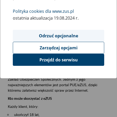
Polityka cookies dla www.zus.pl
Rodzaj wydarzenia
ostatnia aktualizacja 19.08.2024 r.
Szkolenia
Obszar merytoryczny
Odrzuć opcjonalne
obsługa klientów
Zarządzaj opcjami
Opis wydarzenia
Przejdź do serwisu
Platforma Usług Elektronicznych ZUS eZUS
to narzędzie, które ułatwia dostęp do usług świadczonych przez
Zakład Ubezpieczeń Społecznych. Jednym z jego
najważniejszych elementów jest portal PUE/eZUS, dzięki
któremu załatwisz większość spraw przez Internet.
Kto może skorzystać z eZUS
Każdy klient, który:
ukończył 18 lat,