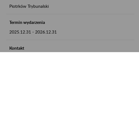
Piotrków Trybunalski
Termin wydarzenia
2025.12.31
-
2026.12.31
Kontakt
zgłoszenia przyjmujemy w godz. 8:00-15:00, pod numerem
telefonu 044 647 90 02
Zobacz także
Zaproś ZUS do siebie: Aktywni 50+