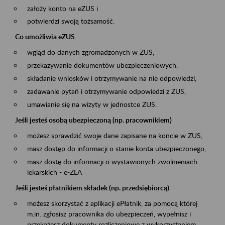
założy konto na eZUS i
potwierdzi swoją tożsamość.
Co umożliwia eZUS
wgląd do danych zgromadzonych w ZUS,
przekazywanie dokumentów ubezpieczeniowych,
składanie wniosków i otrzymywanie na nie odpowiedzi,
zadawanie pytań i otrzymywanie odpowiedzi z ZUS,
umawianie się na wizyty w jednostce ZUS.
Jeśli jesteś osobą ubezpieczoną (np. pracownikiem)
możesz sprawdzić swoje dane zapisane na koncie w ZUS,
masz dostęp do informacji o stanie konta ubezpieczonego,
masz dostę do informacji o wystawionych zwolnieniach
lekarskich - e-ZLA
Jeśli jesteś płatnikiem składek (np. przedsiębiorcą)
możesz skorzystać z aplikacji ePłatnik, za pomocą której
m.in. zgłosisz pracownika do ubezpieczeń, wypełnisz i
przekażesz dokumenty rozliczeniowe z wykorzystaniem