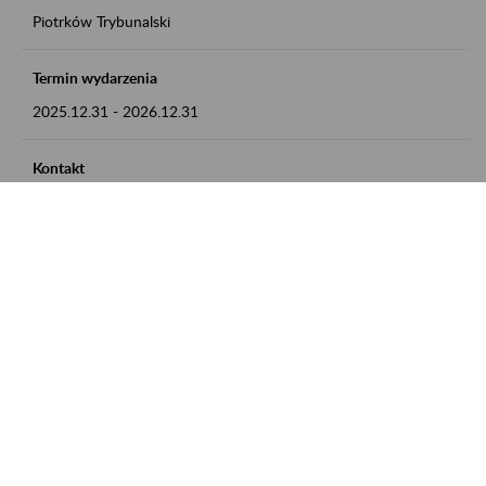
Piotrków Trybunalski
Termin wydarzenia
2025.12.31
-
2026.12.31
Kontakt
zgłoszenia przyjmujemy w godz. 8:00-15:00, pod numerem
telefonu 044 647 90 02
Zobacz także
Zaproś ZUS do siebie: Aktywni 50+