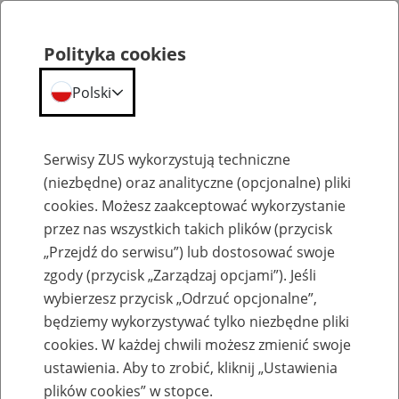
Polityka cookies
Polski
Menu
Szukaj
Serwisy ZUS wykorzystują techniczne
(niezbędne) oraz analityczne (opcjonalne) pliki
cookies. Możesz zaakceptować wykorzystanie
Szkolenia
przez nas wszystkich takich plików (przycisk
„Przejdź do serwisu”) lub dostosować swoje
zgody (przycisk „Zarządzaj opcjami”). Jeśli
wybierzesz przycisk „Odrzuć opcjonalne”,
będziemy wykorzystywać tylko niezbędne pliki
cookies. W każdej chwili możesz zmienić swoje
Zaproś ZUS do siebie - zakładanie profili
ustawienia. Aby to zrobić, kliknij „Ustawienia
eZUS w siedzibie Twojej firmy
plików cookies” w stopce.