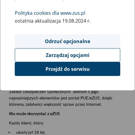
Polityka cookies dla www.zus.pl
Rodzaj wydarzenia
ostatnia aktualizacja 19.08.2024 r.
Szkolenia
Obszar merytoryczny
Odrzuć opcjonalne
obsługa klientów
Zarządzaj opcjami
Opis wydarzenia
Przejdź do serwisu
Platforma Usług Elektronicznych ZUS eZUS
to narzędzie, które ułatwia dostęp do usług świadczonych przez
Zakład Ubezpieczeń Społecznych. Jednym z jego
najważniejszych elementów jest portal PUE/eZUS, dzięki
któremu załatwisz większość spraw przez Internet.
Kto może skorzystać z eZUS
Każdy klient, który:
ukończył 18 lat,