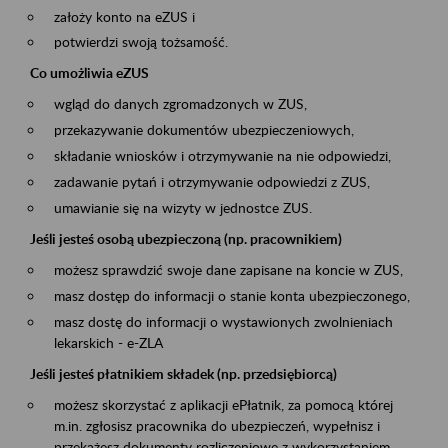
założy konto na eZUS i
potwierdzi swoją tożsamość.
Co umożliwia eZUS
wgląd do danych zgromadzonych w ZUS,
przekazywanie dokumentów ubezpieczeniowych,
składanie wniosków i otrzymywanie na nie odpowiedzi,
zadawanie pytań i otrzymywanie odpowiedzi z ZUS,
umawianie się na wizyty w jednostce ZUS.
Jeśli jesteś osobą ubezpieczoną (np. pracownikiem)
możesz sprawdzić swoje dane zapisane na koncie w ZUS,
masz dostęp do informacji o stanie konta ubezpieczonego,
masz dostę do informacji o wystawionych zwolnieniach
lekarskich - e-ZLA
Jeśli jesteś płatnikiem składek (np. przedsiębiorcą)
możesz skorzystać z aplikacji ePłatnik, za pomocą której
m.in. zgłosisz pracownika do ubezpieczeń, wypełnisz i
przekażesz dokumenty rozliczeniowe z wykorzystaniem