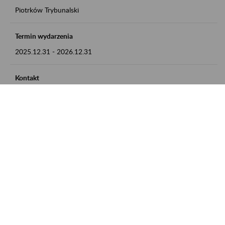
Piotrków Trybunalski
Termin wydarzenia
2025.12.31
-
2026.12.31
Kontakt
zgłoszenia przyjmujemy w godz. 8:00-15:00, pod numerem
telefonu 044 647 90 02
Zobacz także
Zaproś ZUS do siebie: Aktywni 50+