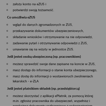
założy konto na eZUS i
potwierdzi swoją tożsamość.
Co umożliwia eZUS
wgląd do danych zgromadzonych w ZUS,
przekazywanie dokumentów ubezpieczeniowych,
składanie wniosków i otrzymywanie na nie odpowiedzi,
zadawanie pytań i otrzymywanie odpowiedzi z ZUS,
umawianie się na wizyty w jednostce ZUS.
Jeśli jesteś osobą ubezpieczoną (np. pracownikiem)
możesz sprawdzić swoje dane zapisane na koncie w ZUS,
masz dostęp do informacji o stanie konta ubezpieczonego,
masz dostę do informacji o wystawionych zwolnieniach
lekarskich - e-ZLA
Jeśli jesteś płatnikiem składek (np. przedsiębiorcą)
możesz skorzystać z aplikacji ePłatnik, za pomocą której
m.in. zgłosisz pracownika do ubezpieczeń, wypełnisz i
przekażesz dokumenty rozliczeniowe z wykorzystaniem