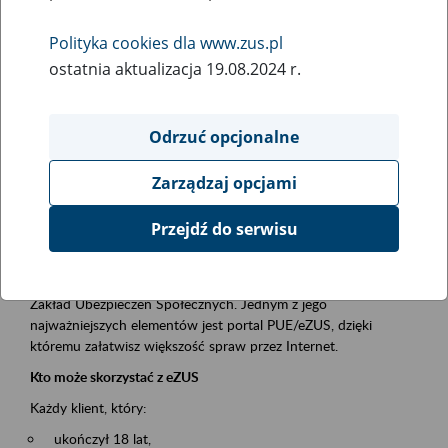
Polityka cookies dla www.zus.pl
Rodzaj wydarzenia
ostatnia aktualizacja 19.08.2024 r.
Szkolenia
Obszar merytoryczny
Odrzuć opcjonalne
obsługa klientów
Zarządzaj opcjami
Opis wydarzenia
Przejdź do serwisu
Platforma Usług Elektronicznych ZUS eZUS
to narzędzie, które ułatwia dostęp do usług świadczonych przez
Zakład Ubezpieczeń Społecznych. Jednym z jego
najważniejszych elementów jest portal PUE/eZUS, dzięki
któremu załatwisz większość spraw przez Internet.
Kto może skorzystać z eZUS
Każdy klient, który:
ukończył 18 lat,