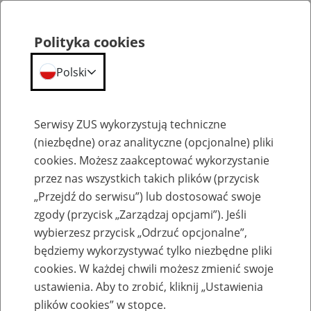
Polityka cookies
Polski
Menu
Szukaj
Serwisy ZUS wykorzystują techniczne
(niezbędne) oraz analityczne (opcjonalne) pliki
cookies. Możesz zaakceptować wykorzystanie
Szkolenia
przez nas wszystkich takich plików (przycisk
„Przejdź do serwisu”) lub dostosować swoje
zgody (przycisk „Zarządzaj opcjami”). Jeśli
wybierzesz przycisk „Odrzuć opcjonalne”,
będziemy wykorzystywać tylko niezbędne pliki
cookies. W każdej chwili możesz zmienić swoje
Zaproś ZUS do siebie - zakładanie profili
ustawienia. Aby to zrobić, kliknij „Ustawienia
eZUS w siedzibie Twojej firmy
plików cookies” w stopce.