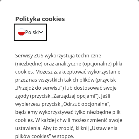
Polityka cookies
Polski
Menu
Szukaj
Serwisy ZUS wykorzystują techniczne
(niezbędne) oraz analityczne (opcjonalne) pliki
cookies. Możesz zaakceptować wykorzystanie
Szkolenia
przez nas wszystkich takich plików (przycisk
„Przejdź do serwisu”) lub dostosować swoje
zgody (przycisk „Zarządzaj opcjami”). Jeśli
wybierzesz przycisk „Odrzuć opcjonalne”,
będziemy wykorzystywać tylko niezbędne pliki
cookies. W każdej chwili możesz zmienić swoje
Zaproś ZUS do siebie - zakładanie profili
ustawienia. Aby to zrobić, kliknij „Ustawienia
eZUS w siedzibie Twojej firmy
plików cookies” w stopce.