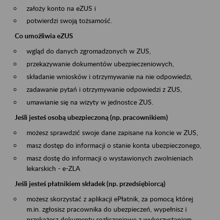
założy konto na eZUS i
potwierdzi swoją tożsamość.
Co umożliwia eZUS
wgląd do danych zgromadzonych w ZUS,
przekazywanie dokumentów ubezpieczeniowych,
składanie wniosków i otrzymywanie na nie odpowiedzi,
zadawanie pytań i otrzymywanie odpowiedzi z ZUS,
umawianie się na wizyty w jednostce ZUS.
Jeśli jesteś osobą ubezpieczoną (np. pracownikiem)
możesz sprawdzić swoje dane zapisane na koncie w ZUS,
masz dostęp do informacji o stanie konta ubezpieczonego,
masz dostę do informacji o wystawionych zwolnieniach
lekarskich - e-ZLA
Jeśli jesteś płatnikiem składek (np. przedsiębiorcą)
możesz skorzystać z aplikacji ePłatnik, za pomocą której
m.in. zgłosisz pracownika do ubezpieczeń, wypełnisz i
przekażesz dokumenty rozliczeniowe z wykorzystaniem