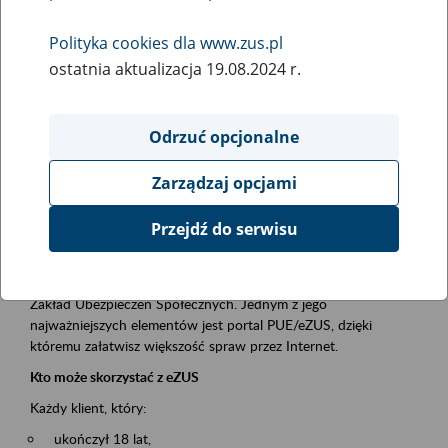
Polityka cookies dla www.zus.pl
Rodzaj wydarzenia
ostatnia aktualizacja 19.08.2024 r.
Szkolenia
Obszar merytoryczny
Odrzuć opcjonalne
obsługa klientów
Zarządzaj opcjami
Opis wydarzenia
Przejdź do serwisu
Platforma Usług Elektronicznych ZUS eZUS
to narzędzie, które ułatwia dostęp do usług świadczonych przez
Zakład Ubezpieczeń Społecznych. Jednym z jego
najważniejszych elementów jest portal PUE/eZUS, dzięki
któremu załatwisz większość spraw przez Internet.
Kto może skorzystać z eZUS
Każdy klient, który:
ukończył 18 lat,