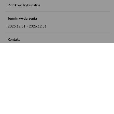
Piotrków Trybunalski
Termin wydarzenia
2025.12.31
-
2026.12.31
Kontakt
zgłoszenia przyjmujemy w godz. 8:00-15:00, pod numerem
telefonu 044 647 90 02
Zobacz także
Zaproś ZUS do siebie: Aktywni 50+