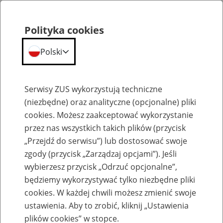
Polityka cookies
Polski
Menu
Szukaj
Serwisy ZUS wykorzystują techniczne
(niezbędne) oraz analityczne (opcjonalne) pliki
cookies. Możesz zaakceptować wykorzystanie
Szkolenia
przez nas wszystkich takich plików (przycisk
„Przejdź do serwisu”) lub dostosować swoje
zgody (przycisk „Zarządzaj opcjami”). Jeśli
wybierzesz przycisk „Odrzuć opcjonalne”,
będziemy wykorzystywać tylko niezbędne pliki
cookies. W każdej chwili możesz zmienić swoje
Zaproś ZUS do siebie - zakładanie profili
ustawienia. Aby to zrobić, kliknij „Ustawienia
eZUS w siedzibie Twojej firmy
plików cookies” w stopce.