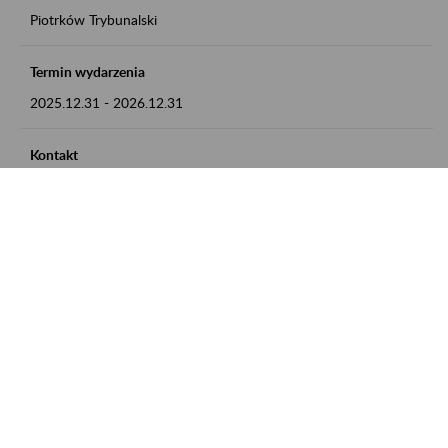
Piotrków Trybunalski
Termin wydarzenia
2025.12.31
-
2026.12.31
Kontakt
zgłoszenia przyjmujemy w godz. 8:00-15:00, pod numerem
telefonu 044 647 90 02
Zobacz także
Zaproś ZUS do siebie: Aktywni 50+