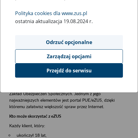
Polityka cookies dla www.zus.pl
Rodzaj wydarzenia
ostatnia aktualizacja 19.08.2024 r.
Szkolenia
Obszar merytoryczny
Odrzuć opcjonalne
obsługa klientów
Zarządzaj opcjami
Opis wydarzenia
Przejdź do serwisu
Platforma Usług Elektronicznych ZUS eZUS
to narzędzie, które ułatwia dostęp do usług świadczonych przez
Zakład Ubezpieczeń Społecznych. Jednym z jego
najważniejszych elementów jest portal PUE/eZUS, dzięki
któremu załatwisz większość spraw przez Internet.
Kto może skorzystać z eZUS
Każdy klient, który:
ukończył 18 lat,