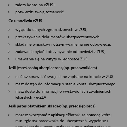
założy konto na eZUS i
potwierdzi swoją tożsamość.
Co umożliwia eZUS
wgląd do danych zgromadzonych w ZUS,
przekazywanie dokumentów ubezpieczeniowych,
składanie wniosków i otrzymywanie na nie odpowiedzi,
zadawanie pytań i otrzymywanie odpowiedzi z ZUS,
umawianie się na wizyty w jednostce ZUS.
Jeśli jesteś osobą ubezpieczoną (np. pracownikiem)
możesz sprawdzić swoje dane zapisane na koncie w ZUS,
masz dostęp do informacji o stanie konta ubezpieczonego,
masz dostę do informacji o wystawionych zwolnieniach
lekarskich - e-ZLA
Jeśli jesteś płatnikiem składek (np. przedsiębiorcą)
możesz skorzystać z aplikacji ePłatnik, za pomocą której
m.in. zgłosisz pracownika do ubezpieczeń, wypełnisz i
przekażesz dokumenty rozliczeniowe z wykorzystaniem