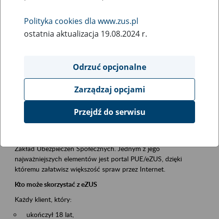
Polityka cookies dla www.zus.pl
Rodzaj wydarzenia
ostatnia aktualizacja 19.08.2024 r.
Szkolenia
Obszar merytoryczny
Odrzuć opcjonalne
obsługa klientów
Zarządzaj opcjami
Opis wydarzenia
Przejdź do serwisu
Platforma Usług Elektronicznych ZUS eZUS
to narzędzie, które ułatwia dostęp do usług świadczonych przez
Zakład Ubezpieczeń Społecznych. Jednym z jego
najważniejszych elementów jest portal PUE/eZUS, dzięki
któremu załatwisz większość spraw przez Internet.
Kto może skorzystać z eZUS
Każdy klient, który:
ukończył 18 lat,