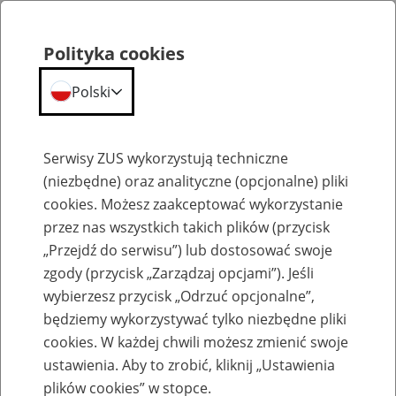
Polityka cookies
Polski
Menu
Szukaj
Serwisy ZUS wykorzystują techniczne
(niezbędne) oraz analityczne (opcjonalne) pliki
cookies. Możesz zaakceptować wykorzystanie
Szkolenia
przez nas wszystkich takich plików (przycisk
„Przejdź do serwisu”) lub dostosować swoje
zgody (przycisk „Zarządzaj opcjami”). Jeśli
wybierzesz przycisk „Odrzuć opcjonalne”,
będziemy wykorzystywać tylko niezbędne pliki
cookies. W każdej chwili możesz zmienić swoje
Zaproś ZUS do siebie - zakładanie profili
ustawienia. Aby to zrobić, kliknij „Ustawienia
eZUS w siedzibie Twojej firmy
plików cookies” w stopce.