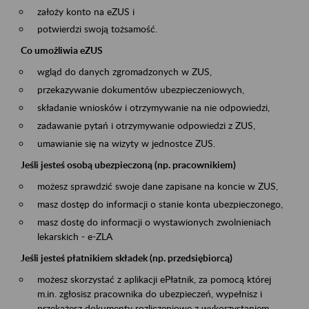
założy konto na eZUS i
potwierdzi swoją tożsamość.
Co umożliwia eZUS
wgląd do danych zgromadzonych w ZUS,
przekazywanie dokumentów ubezpieczeniowych,
składanie wniosków i otrzymywanie na nie odpowiedzi,
zadawanie pytań i otrzymywanie odpowiedzi z ZUS,
umawianie się na wizyty w jednostce ZUS.
Jeśli jesteś osobą ubezpieczoną (np. pracownikiem)
możesz sprawdzić swoje dane zapisane na koncie w ZUS,
masz dostęp do informacji o stanie konta ubezpieczonego,
masz dostę do informacji o wystawionych zwolnieniach
lekarskich - e-ZLA
Jeśli jesteś płatnikiem składek (np. przedsiębiorcą)
możesz skorzystać z aplikacji ePłatnik, za pomocą której
m.in. zgłosisz pracownika do ubezpieczeń, wypełnisz i
przekażesz dokumenty rozliczeniowe z wykorzystaniem