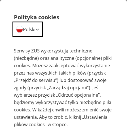
Polityka cookies
Polski
Menu
Szukaj
Serwisy ZUS wykorzystują techniczne
(niezbędne) oraz analityczne (opcjonalne) pliki
cookies. Możesz zaakceptować wykorzystanie
Szkolenia
przez nas wszystkich takich plików (przycisk
„Przejdź do serwisu”) lub dostosować swoje
zgody (przycisk „Zarządzaj opcjami”). Jeśli
wybierzesz przycisk „Odrzuć opcjonalne”,
będziemy wykorzystywać tylko niezbędne pliki
cookies. W każdej chwili możesz zmienić swoje
Zaproś ZUS do siebie - zakładanie profili
ustawienia. Aby to zrobić, kliknij „Ustawienia
eZUS w siedzibie Twojej firmy
plików cookies” w stopce.