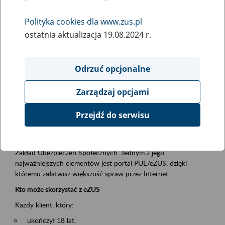
Polityka cookies dla www.zus.pl
Rodzaj wydarzenia
ostatnia aktualizacja 19.08.2024 r.
Szkolenia
Obszar merytoryczny
Odrzuć opcjonalne
obsługa klientów
Zarządzaj opcjami
Opis wydarzenia
Przejdź do serwisu
Platforma Usług Elektronicznych ZUS eZUS
to narzędzie, które ułatwia dostęp do usług świadczonych przez
Zakład Ubezpieczeń Społecznych. Jednym z jego
najważniejszych elementów jest portal PUE/eZUS, dzięki
któremu załatwisz większość spraw przez Internet.
Kto może skorzystać z eZUS
Każdy klient, który:
ukończył 18 lat,