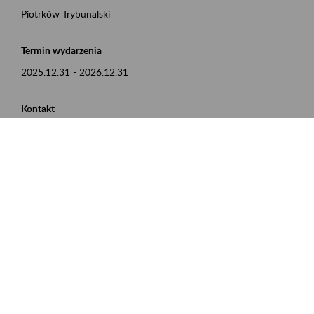
Piotrków Trybunalski
Termin wydarzenia
2025.12.31
-
2026.12.31
Kontakt
zgłoszenia przyjmujemy w godz. 8:00-15:00, pod numerem
telefonu 044 647 90 02
Zobacz także
Zaproś ZUS do siebie: Aktywni 50+