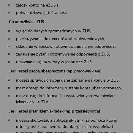
założy konto na eZUS i
potwierdzi swoją tożsamość.
Co umożliwia eZUS
wgląd do danych zgromadzonych w ZUS,
przekazywanie dokumentów ubezpieczeniowych,
składanie wniosków i otrzymywanie na nie odpowiedzi,
zadawanie pytań i otrzymywanie odpowiedzi z ZUS,
umawianie się na wizyty w jednostce ZUS.
Jeśli jesteś osobą ubezpieczoną (np. pracownikiem)
możesz sprawdzić swoje dane zapisane na koncie w ZUS,
masz dostęp do informacji o stanie konta ubezpieczonego,
masz dostę do informacji o wystawionych zwolnieniach
lekarskich - e-ZLA
Jeśli jesteś płatnikiem składek (np. przedsiębiorcą)
możesz skorzystać z aplikacji ePłatnik, za pomocą której
m.in. zgłosisz pracownika do ubezpieczeń, wypełnisz i
przekażesz dokumenty rozliczeniowe z wykorzystaniem