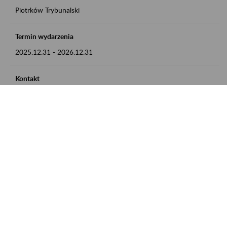
Piotrków Trybunalski
Termin wydarzenia
2025.12.31
-
2026.12.31
Kontakt
zgłoszenia przyjmujemy w godz. 8:00-15:00, pod numerem
telefonu 044 647 90 02
Zobacz także
Zaproś ZUS do siebie: Aktywni 50+