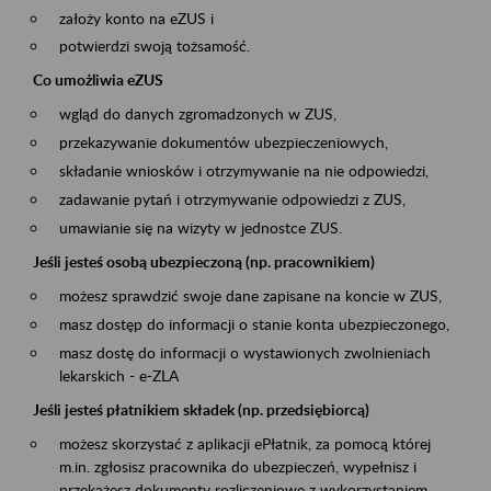
założy konto na eZUS i
potwierdzi swoją tożsamość.
Co umożliwia eZUS
wgląd do danych zgromadzonych w ZUS,
przekazywanie dokumentów ubezpieczeniowych,
składanie wniosków i otrzymywanie na nie odpowiedzi,
zadawanie pytań i otrzymywanie odpowiedzi z ZUS,
umawianie się na wizyty w jednostce ZUS.
Jeśli jesteś osobą ubezpieczoną (np. pracownikiem)
możesz sprawdzić swoje dane zapisane na koncie w ZUS,
masz dostęp do informacji o stanie konta ubezpieczonego,
masz dostę do informacji o wystawionych zwolnieniach
lekarskich - e-ZLA
Jeśli jesteś płatnikiem składek (np. przedsiębiorcą)
możesz skorzystać z aplikacji ePłatnik, za pomocą której
m.in. zgłosisz pracownika do ubezpieczeń, wypełnisz i
przekażesz dokumenty rozliczeniowe z wykorzystaniem