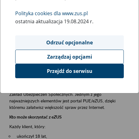
Polityka cookies dla www.zus.pl
Rodzaj wydarzenia
ostatnia aktualizacja 19.08.2024 r.
Szkolenia
Obszar merytoryczny
Odrzuć opcjonalne
obsługa klientów
Zarządzaj opcjami
Opis wydarzenia
Przejdź do serwisu
Platforma Usług Elektronicznych ZUS eZUS
to narzędzie, które ułatwia dostęp do usług świadczonych przez
Zakład Ubezpieczeń Społecznych. Jednym z jego
najważniejszych elementów jest portal PUE/eZUS, dzięki
któremu załatwisz większość spraw przez Internet.
Kto może skorzystać z eZUS
Każdy klient, który:
ukończył 18 lat,