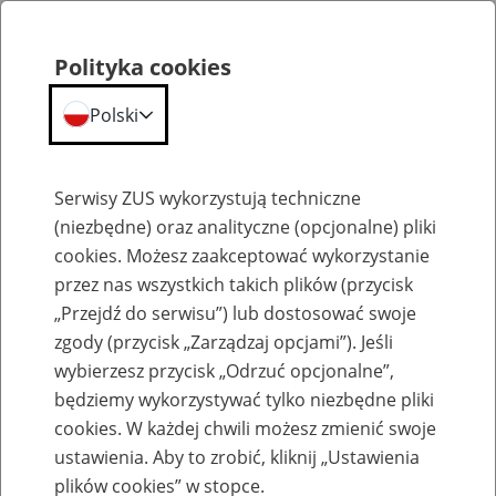
Polityka cookies
Polski
Menu
Szukaj
Serwisy ZUS wykorzystują techniczne
(niezbędne) oraz analityczne (opcjonalne) pliki
cookies. Możesz zaakceptować wykorzystanie
Szkolenia
przez nas wszystkich takich plików (przycisk
„Przejdź do serwisu”) lub dostosować swoje
zgody (przycisk „Zarządzaj opcjami”). Jeśli
wybierzesz przycisk „Odrzuć opcjonalne”,
będziemy wykorzystywać tylko niezbędne pliki
cookies. W każdej chwili możesz zmienić swoje
Zaproś ZUS do siebie - zakładanie profili
ustawienia. Aby to zrobić, kliknij „Ustawienia
eZUS w siedzibie Twojej firmy
plików cookies” w stopce.