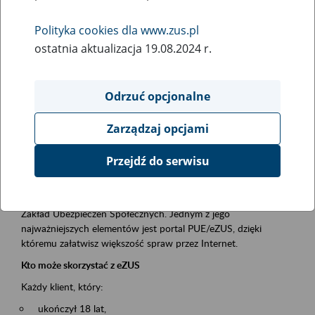
Polityka cookies dla www.zus.pl
Rodzaj wydarzenia
ostatnia aktualizacja 19.08.2024 r.
Szkolenia
Obszar merytoryczny
Odrzuć opcjonalne
obsługa klientów
Zarządzaj opcjami
Opis wydarzenia
Przejdź do serwisu
Platforma Usług Elektronicznych ZUS eZUS
to narzędzie, które ułatwia dostęp do usług świadczonych przez
Zakład Ubezpieczeń Społecznych. Jednym z jego
najważniejszych elementów jest portal PUE/eZUS, dzięki
któremu załatwisz większość spraw przez Internet.
Kto może skorzystać z eZUS
Każdy klient, który:
ukończył 18 lat,