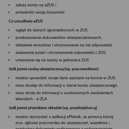
założy konto na eZUS i
potwierdzi swoją tożsamość.
Co umożliwia eZUS
wgląd do danych zgromadzonych w ZUS,
przekazywanie dokumentów ubezpieczeniowych,
składanie wniosków i otrzymywanie na nie odpowiedzi,
zadawanie pytań i otrzymywanie odpowiedzi z ZUS,
umawianie się na wizyty w jednostce ZUS.
Jeśli jesteś osobą ubezpieczoną (np. pracownikiem)
możesz sprawdzić swoje dane zapisane na koncie w ZUS,
masz dostęp do informacji o stanie konta ubezpieczonego,
masz dostę do informacji o wystawionych zwolnieniach
lekarskich - e-ZLA
Jeśli jesteś płatnikiem składek (np. przedsiębiorcą)
możesz skorzystać z aplikacji ePłatnik, za pomocą której
m.in. zgłosisz pracownika do ubezpieczeń, wypełnisz i
przekażesz dokumenty rozliczeniowe z wykorzystaniem