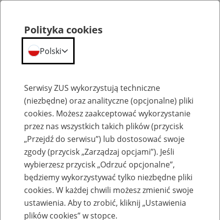
Polityka cookies
Polski
Menu
Szukaj
Serwisy ZUS wykorzystują techniczne
(niezbędne) oraz analityczne (opcjonalne) pliki
cookies. Możesz zaakceptować wykorzystanie
Szkolenia
przez nas wszystkich takich plików (przycisk
„Przejdź do serwisu”) lub dostosować swoje
zgody (przycisk „Zarządzaj opcjami”). Jeśli
wybierzesz przycisk „Odrzuć opcjonalne”,
będziemy wykorzystywać tylko niezbędne pliki
cookies. W każdej chwili możesz zmienić swoje
Zaproś ZUS do siebie - zakładanie profili
ustawienia. Aby to zrobić, kliknij „Ustawienia
eZUS w siedzibie Twojej firmy
plików cookies” w stopce.