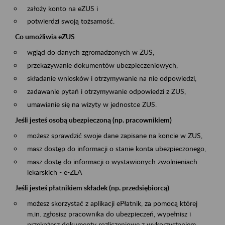
założy konto na eZUS i
potwierdzi swoją tożsamość.
Co umożliwia eZUS
wgląd do danych zgromadzonych w ZUS,
przekazywanie dokumentów ubezpieczeniowych,
składanie wniosków i otrzymywanie na nie odpowiedzi,
zadawanie pytań i otrzymywanie odpowiedzi z ZUS,
umawianie się na wizyty w jednostce ZUS.
Jeśli jesteś osobą ubezpieczoną (np. pracownikiem)
możesz sprawdzić swoje dane zapisane na koncie w ZUS,
masz dostęp do informacji o stanie konta ubezpieczonego,
masz dostę do informacji o wystawionych zwolnieniach
lekarskich - e-ZLA
Jeśli jesteś płatnikiem składek (np. przedsiębiorcą)
możesz skorzystać z aplikacji ePłatnik, za pomocą której
m.in. zgłosisz pracownika do ubezpieczeń, wypełnisz i
przekażesz dokumenty rozliczeniowe z wykorzystaniem