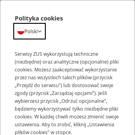
Polityka cookies
Polski
Menu
Szukaj
Serwisy ZUS wykorzystują techniczne
(niezbędne) oraz analityczne (opcjonalne) pliki
cookies. Możesz zaakceptować wykorzystanie
Szkolenia
przez nas wszystkich takich plików (przycisk
„Przejdź do serwisu”) lub dostosować swoje
zgody (przycisk „Zarządzaj opcjami”). Jeśli
wybierzesz przycisk „Odrzuć opcjonalne”,
będziemy wykorzystywać tylko niezbędne pliki
cookies. W każdej chwili możesz zmienić swoje
Zaproś ZUS do siebie - zakładanie profili
ustawienia. Aby to zrobić, kliknij „Ustawienia
eZUS w siedzibie Twojej firmy
plików cookies” w stopce.