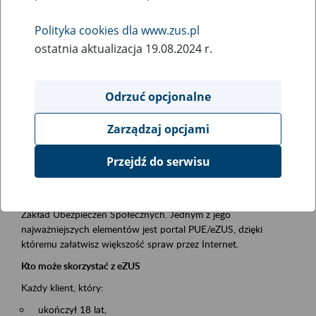
Polityka cookies dla www.zus.pl
Rodzaj wydarzenia
ostatnia aktualizacja 19.08.2024 r.
Szkolenia
Obszar merytoryczny
Odrzuć opcjonalne
obsługa klientów
Zarządzaj opcjami
Opis wydarzenia
Przejdź do serwisu
Platforma Usług Elektronicznych ZUS eZUS
to narzędzie, które ułatwia dostęp do usług świadczonych przez
Zakład Ubezpieczeń Społecznych. Jednym z jego
najważniejszych elementów jest portal PUE/eZUS, dzięki
któremu załatwisz większość spraw przez Internet.
Kto może skorzystać z eZUS
Każdy klient, który:
ukończył 18 lat,