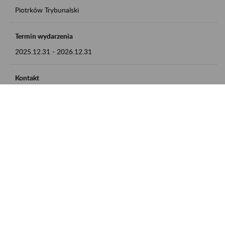
Piotrków Trybunalski
Termin wydarzenia
2025.12.31
-
2026.12.31
Kontakt
zgłoszenia przyjmujemy w godz. 8:00-15:00, pod numerem
telefonu 044 647 90 02
Zobacz także
Zaproś ZUS do siebie: Aktywni 50+