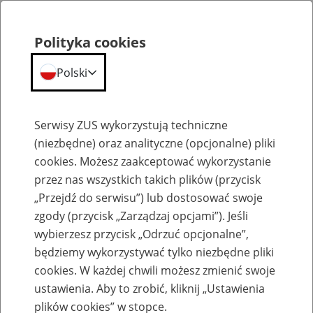
Polityka cookies
Polski
Menu
Szukaj
Serwisy ZUS wykorzystują techniczne
(niezbędne) oraz analityczne (opcjonalne) pliki
cookies. Możesz zaakceptować wykorzystanie
Szkolenia
przez nas wszystkich takich plików (przycisk
„Przejdź do serwisu”) lub dostosować swoje
zgody (przycisk „Zarządzaj opcjami”). Jeśli
wybierzesz przycisk „Odrzuć opcjonalne”,
będziemy wykorzystywać tylko niezbędne pliki
cookies. W każdej chwili możesz zmienić swoje
Zaproś ZUS do siebie - zakładanie profili
ustawienia. Aby to zrobić, kliknij „Ustawienia
eZUS w siedzibie Twojej firmy
plików cookies” w stopce.