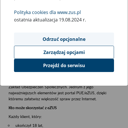
Polityka cookies dla www.zus.pl
Rodzaj wydarzenia
ostatnia aktualizacja 19.08.2024 r.
Szkolenia
Obszar merytoryczny
Odrzuć opcjonalne
obsługa klientów
Zarządzaj opcjami
Opis wydarzenia
Przejdź do serwisu
Platforma Usług Elektronicznych ZUS eZUS
to narzędzie, które ułatwia dostęp do usług świadczonych przez
Zakład Ubezpieczeń Społecznych. Jednym z jego
najważniejszych elementów jest portal PUE/eZUS, dzięki
któremu załatwisz większość spraw przez Internet.
Kto może skorzystać z eZUS
Każdy klient, który:
ukończył 18 lat,