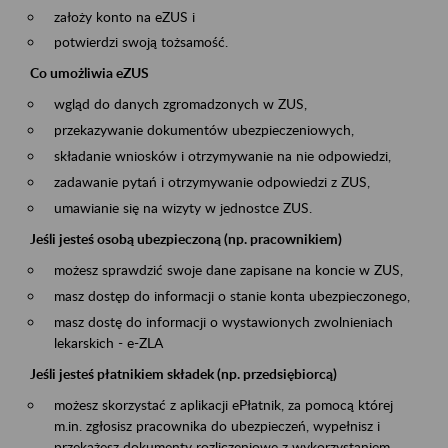
założy konto na eZUS i
potwierdzi swoją tożsamość.
Co umożliwia eZUS
wgląd do danych zgromadzonych w ZUS,
przekazywanie dokumentów ubezpieczeniowych,
składanie wniosków i otrzymywanie na nie odpowiedzi,
zadawanie pytań i otrzymywanie odpowiedzi z ZUS,
umawianie się na wizyty w jednostce ZUS.
Jeśli jesteś osobą ubezpieczoną (np. pracownikiem)
możesz sprawdzić swoje dane zapisane na koncie w ZUS,
masz dostęp do informacji o stanie konta ubezpieczonego,
masz dostę do informacji o wystawionych zwolnieniach
lekarskich - e-ZLA
Jeśli jesteś płatnikiem składek (np. przedsiębiorcą)
możesz skorzystać z aplikacji ePłatnik, za pomocą której
m.in. zgłosisz pracownika do ubezpieczeń, wypełnisz i
przekażesz dokumenty rozliczeniowe z wykorzystaniem