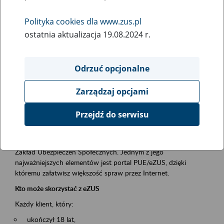
Polityka cookies dla www.zus.pl
Rodzaj wydarzenia
ostatnia aktualizacja 19.08.2024 r.
Szkolenia
Obszar merytoryczny
Odrzuć opcjonalne
obsługa klientów
Zarządzaj opcjami
Opis wydarzenia
Przejdź do serwisu
Platforma Usług Elektronicznych ZUS eZUS
to narzędzie, które ułatwia dostęp do usług świadczonych przez
Zakład Ubezpieczeń Społecznych. Jednym z jego
najważniejszych elementów jest portal PUE/eZUS, dzięki
któremu załatwisz większość spraw przez Internet.
Kto może skorzystać z eZUS
Każdy klient, który:
ukończył 18 lat,