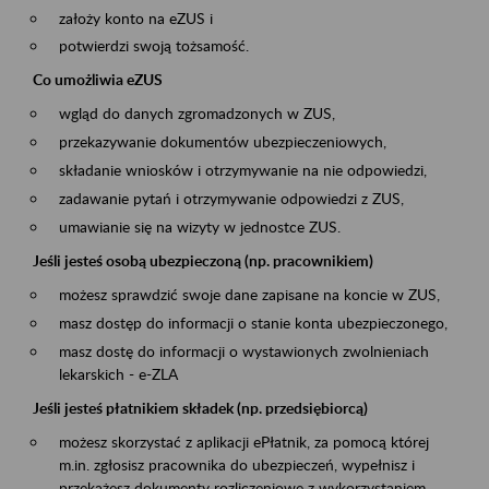
założy konto na eZUS i
potwierdzi swoją tożsamość.
Co umożliwia eZUS
wgląd do danych zgromadzonych w ZUS,
przekazywanie dokumentów ubezpieczeniowych,
składanie wniosków i otrzymywanie na nie odpowiedzi,
zadawanie pytań i otrzymywanie odpowiedzi z ZUS,
umawianie się na wizyty w jednostce ZUS.
Jeśli jesteś osobą ubezpieczoną (np. pracownikiem)
możesz sprawdzić swoje dane zapisane na koncie w ZUS,
masz dostęp do informacji o stanie konta ubezpieczonego,
masz dostę do informacji o wystawionych zwolnieniach
lekarskich - e-ZLA
Jeśli jesteś płatnikiem składek (np. przedsiębiorcą)
możesz skorzystać z aplikacji ePłatnik, za pomocą której
m.in. zgłosisz pracownika do ubezpieczeń, wypełnisz i
przekażesz dokumenty rozliczeniowe z wykorzystaniem