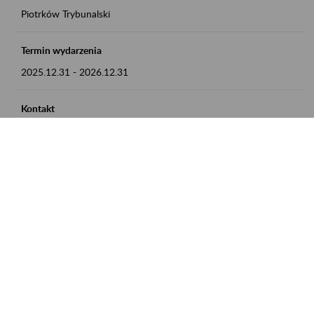
Piotrków Trybunalski
Termin wydarzenia
2025.12.31
-
2026.12.31
Kontakt
zgłoszenia przyjmujemy w godz. 8:00-15:00, pod numerem
telefonu 044 647 90 02
Zobacz także
Zaproś ZUS do siebie: Aktywni 50+