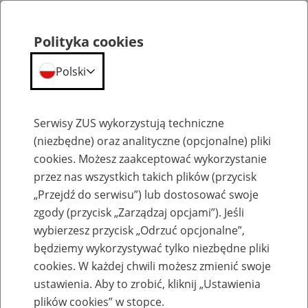
Polityka cookies
Polski
Menu
Szukaj
Serwisy ZUS wykorzystują techniczne
(niezbędne) oraz analityczne (opcjonalne) pliki
cookies. Możesz zaakceptować wykorzystanie
Szkolenia
przez nas wszystkich takich plików (przycisk
„Przejdź do serwisu”) lub dostosować swoje
zgody (przycisk „Zarządzaj opcjami”). Jeśli
wybierzesz przycisk „Odrzuć opcjonalne”,
będziemy wykorzystywać tylko niezbędne pliki
cookies. W każdej chwili możesz zmienić swoje
Zaproś ZUS do siebie - zakładanie profili
ustawienia. Aby to zrobić, kliknij „Ustawienia
eZUS w siedzibie Twojej firmy
plików cookies” w stopce.