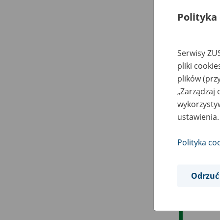
Polityka
Serwisy ZUS
pliki cooki
plików (prz
„Zarządzaj 
wykorzystyw
ustawienia.
Polityka co
Odrzuć