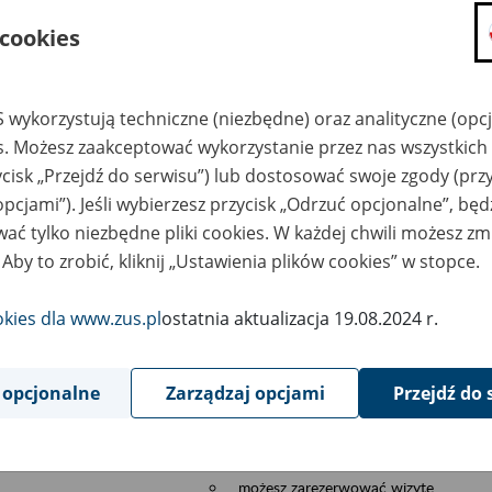
składanie wniosków i otrzymywanie n
 cookies
zadawanie pytań i otrzymywanie odpo
umawianie się na wizyty w jednostce
Jeśli jesteś osobą ubezpieczoną (np. pra
 wykorzystują techniczne (niezbędne) oraz analityczne (opc
możesz sprawdzić swoje dane zapisan
es. Możesz zaakceptować wykorzystanie przez nas wszystkich 
masz dostęp do informacji o stanie k
ycisk „Przejdź do serwisu”) lub dostosować swoje zgody (przy
masz dostę do informacji o wystawion
opcjami”). Jeśli wybierzesz przycisk „Odrzuć opcjonalne”, bę
Jeśli jesteś płatnikiem składek (np. przeds
ać tylko niezbędne pliki cookies. W każdej chwili możesz zm
 Aby to zrobić, kliknij „Ustawienia plików cookies” w stopce.
możesz skorzystać z aplikacji ePłatnik
ubezpieczeń, wypełnisz i przekażesz
ZUS,
okies dla www.zus.pl
ostatnia aktualizacja 19.08.2024 r.
możesz złożyć wniosek o wydanie zaś
masz dostęp do zwolnień lekarskich 
 opcjonalne
Zarządzaj opcjami
Przejdź do 
Jeśli jesteś świadczeniobiorcą
masz dostęp m.in. do formularza PIT 
do formularza PIT 40A, czyli roczneg
możesz zarezerwować wizytę,