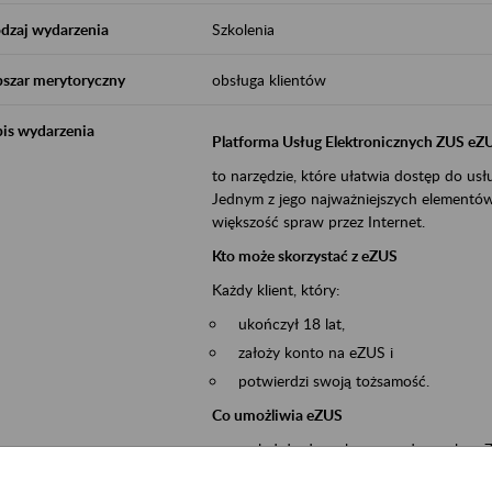
dzaj wydarzenia
Szkolenia
szar merytoryczny
obsługa klientów
is wydarzenia
Platforma Usług Elektronicznych ZUS eZ
to narzędzie, które ułatwia dostęp do u
Jednym z jego najważniejszych elementów 
większość spraw przez Internet.
Kto może skorzystać z eZUS
Każdy klient, który:
ukończył 18 lat,
założy konto na eZUS i
potwierdzi swoją tożsamość.
Co umożliwia eZUS
wgląd do danych zgromadzonych w 
przekazywanie dokumentów ubezpiec