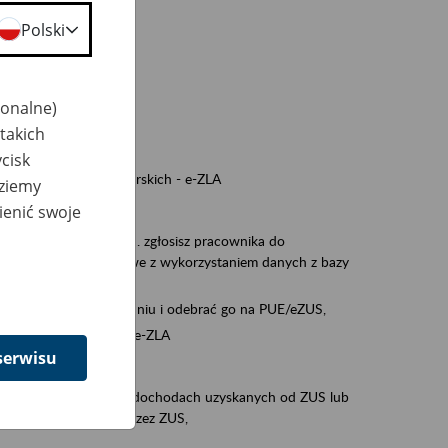
a nie odpowiedzi,
Polski
wiedzi z ZUS,
 ZUS.
cownikiem)
jonalne)
e na koncie w ZUS,
takich
onta ubezpieczonego,
cisk
ych zwolnieniach lekarskich - e-ZLA
dziemy
iębiorcą)
ienić swoje
, za pomocą której m.in. zgłosisz pracownika do
 dokumenty rozliczeniowe z wykorzystaniem danych z bazy
wiadczenia o niezaleganiu i odebrać go na PUE/eZUS,
swoich pracowników - e-ZLA
serwisu
11A, czyli informacji o dochodach uzyskanych od ZUS lub
o obliczenia podatku przez ZUS,