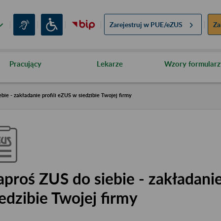
Zarejestruj w
PUE/eZUS
Za
Pracujący
Lekarze
Wzory formularz
bie - zakładanie profili eZUS w siedzibie Twojej firmy
aproś ZUS do siebie - zakładanie
iedzibie Twojej firmy