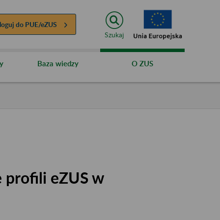
loguj do
PUE/eZUS
Szukaj
y
Baza wiedzy
O ZUS
 profili eZUS w