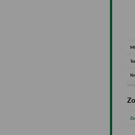
Mi
Te
Ko
Zo
Za