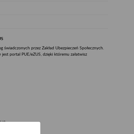
US
sług świadczonych przez Zakład Ubezpieczeń Społecznych.
jest portal PUE/eZUS, dzięki któremu załatwisz
ZUS,
zeniowych,