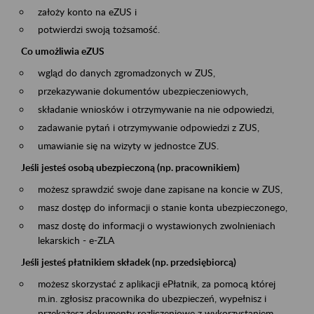
założy konto na eZUS i
potwierdzi swoją tożsamość.
Co umożliwia eZUS
wgląd do danych zgromadzonych w ZUS,
przekazywanie dokumentów ubezpieczeniowych,
składanie wniosków i otrzymywanie na nie odpowiedzi,
zadawanie pytań i otrzymywanie odpowiedzi z ZUS,
umawianie się na wizyty w jednostce ZUS.
Jeśli jesteś osobą ubezpieczoną (np. pracownikiem)
możesz sprawdzić swoje dane zapisane na koncie w ZUS,
masz dostęp do informacji o stanie konta ubezpieczonego,
masz dostę do informacji o wystawionych zwolnieniach
lekarskich - e-ZLA
Jeśli jesteś płatnikiem składek (np. przedsiębiorcą)
możesz skorzystać z aplikacji ePłatnik, za pomocą której
m.in. zgłosisz pracownika do ubezpieczeń, wypełnisz i
przekażesz dokumenty rozliczeniowe z wykorzystaniem