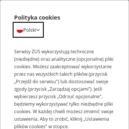
Polityka cookies
Polski
Menu
Szukaj
Serwisy ZUS wykorzystują techniczne
(niezbędne) oraz analityczne (opcjonalne) pliki
cookies. Możesz zaakceptować wykorzystanie
Szkolenia
przez nas wszystkich takich plików (przycisk
„Przejdź do serwisu”) lub dostosować swoje
zgody (przycisk „Zarządzaj opcjami”). Jeśli
wybierzesz przycisk „Odrzuć opcjonalne”,
będziemy wykorzystywać tylko niezbędne pliki
cookies. W każdej chwili możesz zmienić swoje
Zaproś ZUS do siebie - zakładanie profili
ustawienia. Aby to zrobić, kliknij „Ustawienia
eZUS w siedzibie Twojej firmy
plików cookies” w stopce.