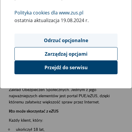
Polityka cookies dla www.zus.pl
Rodzaj wydarzenia
ostatnia aktualizacja 19.08.2024 r.
Szkolenia
Obszar merytoryczny
Odrzuć opcjonalne
obsługa klientów
Zarządzaj opcjami
Opis wydarzenia
Przejdź do serwisu
Platforma Usług Elektronicznych ZUS eZUS
to narzędzie, które ułatwia dostęp do usług świadczonych przez
Zakład Ubezpieczeń Społecznych. Jednym z jego
najważniejszych elementów jest portal PUE/eZUS, dzięki
któremu załatwisz większość spraw przez Internet.
Kto może skorzystać z eZUS
Każdy klient, który:
ukończył 18 lat,