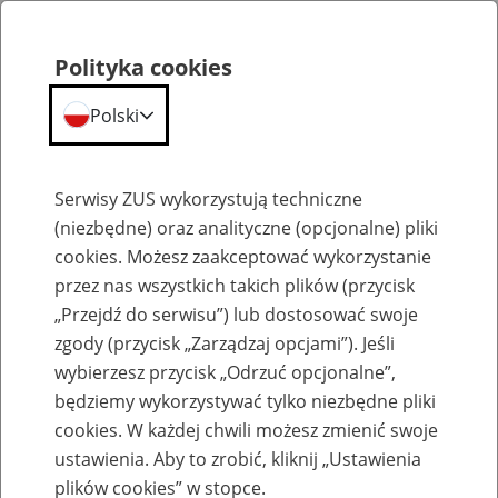
Polityka cookies
Polski
Menu
Szukaj
Serwisy ZUS wykorzystują techniczne
(niezbędne) oraz analityczne (opcjonalne) pliki
cookies. Możesz zaakceptować wykorzystanie
Szkolenia
przez nas wszystkich takich plików (przycisk
„Przejdź do serwisu”) lub dostosować swoje
zgody (przycisk „Zarządzaj opcjami”). Jeśli
wybierzesz przycisk „Odrzuć opcjonalne”,
będziemy wykorzystywać tylko niezbędne pliki
cookies. W każdej chwili możesz zmienić swoje
Zaproś ZUS do siebie - zakładanie profili
ustawienia. Aby to zrobić, kliknij „Ustawienia
eZUS w siedzibie Twojej firmy
plików cookies” w stopce.