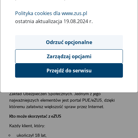
Polityka cookies dla www.zus.pl
Rodzaj wydarzenia
ostatnia aktualizacja 19.08.2024 r.
Szkolenia
Obszar merytoryczny
Odrzuć opcjonalne
obsługa klientów
Zarządzaj opcjami
Opis wydarzenia
Przejdź do serwisu
Platforma Usług Elektronicznych ZUS eZUS
to narzędzie, które ułatwia dostęp do usług świadczonych przez
Zakład Ubezpieczeń Społecznych. Jednym z jego
najważniejszych elementów jest portal PUE/eZUS, dzięki
któremu załatwisz większość spraw przez Internet.
Kto może skorzystać z eZUS
Każdy klient, który:
ukończył 18 lat,