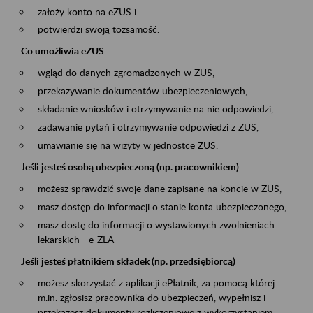
założy konto na eZUS i
potwierdzi swoją tożsamość.
Co umożliwia eZUS
wgląd do danych zgromadzonych w ZUS,
przekazywanie dokumentów ubezpieczeniowych,
składanie wniosków i otrzymywanie na nie odpowiedzi,
zadawanie pytań i otrzymywanie odpowiedzi z ZUS,
umawianie się na wizyty w jednostce ZUS.
Jeśli jesteś osobą ubezpieczoną (np. pracownikiem)
możesz sprawdzić swoje dane zapisane na koncie w ZUS,
masz dostęp do informacji o stanie konta ubezpieczonego,
masz dostę do informacji o wystawionych zwolnieniach
lekarskich - e-ZLA
Jeśli jesteś płatnikiem składek (np. przedsiębiorcą)
możesz skorzystać z aplikacji ePłatnik, za pomocą której
m.in. zgłosisz pracownika do ubezpieczeń, wypełnisz i
przekażesz dokumenty rozliczeniowe z wykorzystaniem